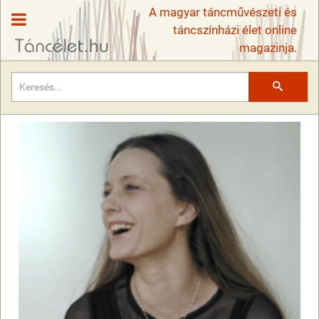
A magyar táncművészeti és
táncszínházi élet online
magazinja.
Keresés