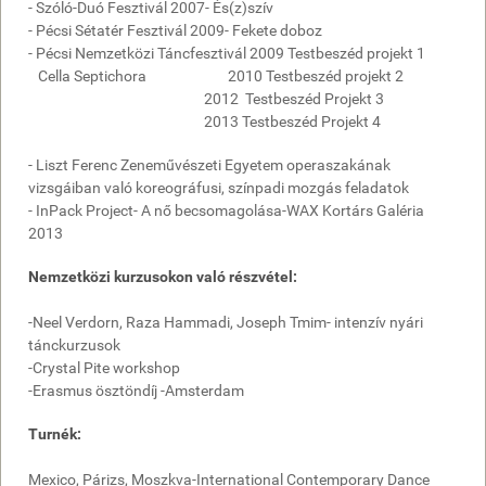
- Szóló-Duó Fesztivál 2007- És(z)szív
- Pécsi Sétatér Fesztivál 2009- Fekete doboz
- Pécsi Nemzetközi Táncfesztivál 2009 Testbeszéd projekt 1
Cella Septichora 2010 Testbeszéd projekt 2
2012 Testbeszéd Projekt 3
2013 Testbeszéd Projekt 4
- Liszt Ferenc Zeneművészeti Egyetem operaszakának
vizsgáiban való koreográfusi, színpadi mozgás feladatok
- InPack Project- A nő becsomagolása-WAX Kortárs Galéria
2013
Nemzetközi kurzusokon való részvétel:
-Neel Verdorn, Raza Hammadi, Joseph Tmim- intenzív nyári
tánckurzusok
-Crystal Pite workshop
-Erasmus ösztöndíj -Amsterdam
Turnék:
Mexico, Párizs, Moszkva-International Contemporary Dance