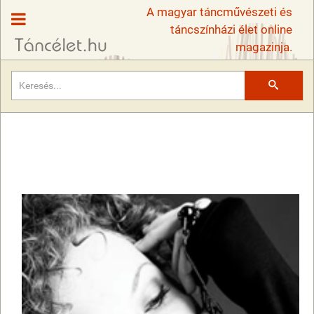
A magyar táncművészeti és
táncszínházi élet online
magazinja.
Keresés