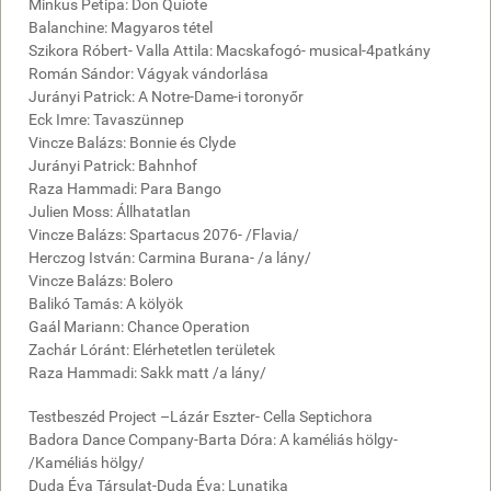
Minkus Petipa: Don Quiote
Balanchine: Magyaros tétel
Szikora Róbert- Valla Attila: Macskafogó- musical-4patkány
Román Sándor: Vágyak vándorlása
Jurányi Patrick: A Notre-Dame-i toronyőr
Eck Imre: Tavaszünnep
Vincze Balázs: Bonnie és Clyde
Jurányi Patrick: Bahnhof
Raza Hammadi: Para Bango
Julien Moss: Állhatatlan
Vincze Balázs: Spartacus 2076- /Flavia/
Herczog István: Carmina Burana- /a lány/
Vincze Balázs: Bolero
Balikó Tamás: A kölyök
Gaál Mariann: Chance Operation
Zachár Lóránt: Elérhetetlen területek
Raza Hammadi: Sakk matt /a lány/
Testbeszéd Project –Lázár Eszter- Cella Septichora
Badora Dance Company-Barta Dóra: A kaméliás hölgy-
/Kaméliás hölgy/
Duda Éva Társulat-Duda Éva: Lunatika