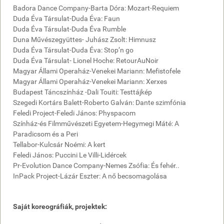
Badora Dance Company-Barta Dóra: Mozart-Requiem
Duda Éva Társulat-Duda Éva: Faun
Duda Éva Társulat-Duda Éva Rumble
Duna Művészegyüttes- Juhász Zsolt: Himnusz
Duda Éva Társulat-Duda Éva: Stop’n go
Duda Éva Társulat- Lionel Hoche: RetourAuNoir
Magyar Állami Operaház-Venekei Mariann: Mefistofele
Magyar Állami Operaház-Venekei Mariann: Xerxes
Budapest Táncszínház -Dali Touiti: Testtájkép
Szegedi Kortárs Balett-Roberto Galván: Dante szimfónia
Feledi Project-Feledi János: Physpacom
Színház-és Filmművészeti Egyetem-Hegymegi Máté: A
Paradicsom és a Peri
Tellabor-Kulcsár Noémi: A kert
Feledi János: Puccini Le Villi-Lidércek
Pr-Evolution Dance Company-Nemes Zsófia: És fehér..
InPack Project-Lázár Eszter: A nő becsomagolása
Saját koreográfiák, projektek: