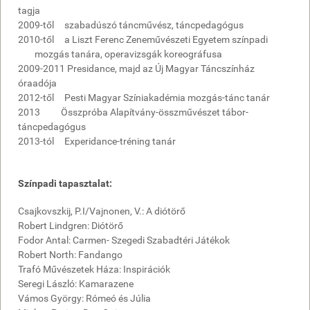
tagja
2009-től szabadúszó táncművész, táncpedagógus
2010-től a Liszt Ferenc Zeneművészeti Egyetem színpadi
mozgás tanára, operavizsgák koreográfusa
2009-2011 Presidance, majd az Új Magyar Táncszínház
óraadója
2012-től Pesti Magyar Színiakadémia mozgás-tánc tanár
2013 Összpróba Alapítvány-összművészet tábor-
táncpedagógus
2013-tól Experidance-tréning tanár
Színpadi tapasztalat:
Csajkovszkij, P.I/Vajnonen, V.: A diótörő
Robert Lindgren: Diótörő
Fodor Antal: Carmen- Szegedi Szabadtéri Játékok
Robert North: Fandango
Trafó Művészetek Háza: Inspirációk
Seregi László: Kamarazene
Vámos György: Rómeó és Júlia