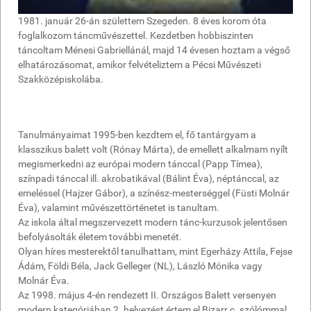
1981. január 26-án születtem Szegeden. 8 éves korom óta
foglalkozom táncművészettel. Kezdetben hobbiszinten
táncoltam Ménesi Gabriellánál, majd 14 évesen hoztam a végső
elhatározásomat, amikor felvételiztem a Pécsi Művészeti
Szakközépiskolába.
Tanulmányaimat 1995-ben kezdtem el, fő tantárgyam a
klasszikus balett volt (Rónay Márta), de emellett alkalmam nyílt
megismerkedni az európai modern tánccal (Papp Tímea),
színpadi tánccal ill. akrobatikával (Bálint Éva), néptánccal, az
emeléssel (Hajzer Gábor), a színész-mesterséggel (Füsti Molnár
Éva), valamint művészettörténetet is tanultam.
Az iskola által megszervezett modern tánc-kurzusok jelentősen
befolyásolták életem további menetét.
Olyan híres mesterektől tanulhattam, mint Egerházy Attila, Fejse
Ádám, Földi Béla, Jack Gelleger (NL), László Mónika vagy
Molnár Éva.
Az 1998. május 4-én rendezett II. Országos Balett versenyen
modern kategóriában 2. helyezést értem el Bizarr c. szólómmal,