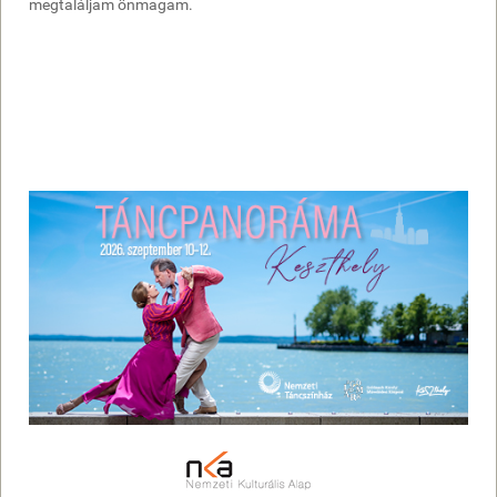
megtaláljam önmagam.