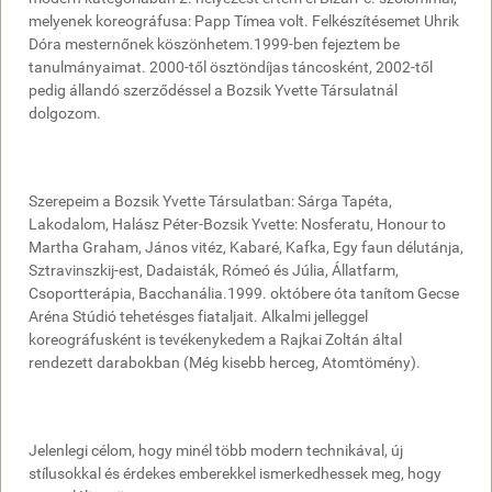
melyenek koreográfusa: Papp Tímea volt. Felkészítésemet Uhrik
Dóra mesternőnek köszönhetem.1999-ben fejeztem be
tanulmányaimat. 2000-től ösztöndíjas táncosként, 2002-től
pedig állandó szerződéssel a Bozsik Yvette Társulatnál
dolgozom.
Szerepeim a Bozsik Yvette Társulatban: Sárga Tapéta,
Lakodalom, Halász Péter-Bozsik Yvette: Nosferatu, Honour to
Martha Graham, János vitéz, Kabaré, Kafka, Egy faun délutánja,
Sztravinszkij-est, Dadaisták, Rómeó és Júlia, Állatfarm,
Csoportterápia, Bacchanália.1999. októbere óta tanítom Gecse
Aréna Stúdió tehetésges fiataljait. Alkalmi jelleggel
koreográfusként is tevékenykedem a Rajkai Zoltán által
rendezett darabokban (Még kisebb herceg, Atomtömény).
Jelenlegi célom, hogy minél több modern technikával, új
stílusokkal és érdekes emberekkel ismerkedhessek meg, hogy