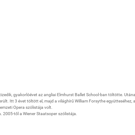
edik, gyakorlóévet az angliai Elmhurst Ballet School-ban töltötte. Után
t. Itt 3 évet töltött el, majd a világhírű William Forsythe együtteséhez, 
emzeti Opera szólistája volt.
 2005-től a Wiener Staatsoper szólistája.