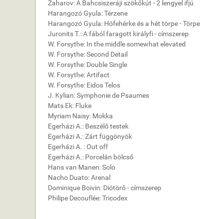
Zaharov: A Bahcsiszeráji szökőkút - 2 lengyel ifjú
Harangozó Gyula: Térzene
Harangozó Gyula: Hófehérke és a hét törpe - Törpe
Juronits T.: A fából faragott királyfi - címszerep
W. Forsythe: In the middle somewhat elevated
W. Forsythe: Second Detail
W. Forsythe: Double Single
W. Forsythe: Artifact
W. Forsythe: Eidos Telos
J. Kylian: Symphonie de Psaumes
Mats Ek: Fluke
Myriam Naisy: Mokka
Egerházi A.: Beszélő testek
Egerházi A.: Zárt függönyök
Egerházi A. : Out off
Egerházi A.: Porcelán bölcső
Hans van Manen: Solo
Nacho Duato: Arenal
Dominique Boivin: Diótörő - címszerep
Philipe Decouflée: Tricodex