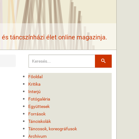
és táncszínházi élet online magazinja.
Keresés
Főoldal
Kritika
Interjú
Fotógaléria
Együttesek
Források
Tánciskolák
Táncosok, koreográfusok
Archívum