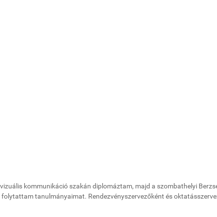
z-vizuális kommunikáció szakán diplomáztam, majd a szombathelyi Berzs
n folytattam tanulmányaimat. Rendezvényszervezőként és oktatásszerv