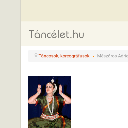
Táncosok, koreográfusok
Mészáros Adri