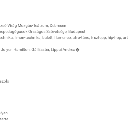
 Dezső Virág Mozgás-Teátrum, Debrecen
ncpedagógusok Országos Szövetsége, Budapest
nika, limon-technika, balett, flamenco, afro-tánc, ír sztepp, hip-hop, art
, Julyen Hamilton, Gál Eszter, Lippai Andrea�
 szóló
lyen.
zerte