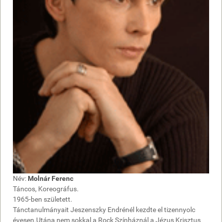
Név:
Molnár Ferenc
Táncos, Koreográfus.
1965-ben született.
Tánctanulmányait Jeszenszky Endrénél kezdte el tizennyolc
évesen.Utána nem sokkal a Rock Színháznál a Jézus Krisztus