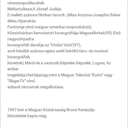
címszerepe,Macskák
Mefisztulésze,A József Judája.
E mellett számos filmben táncolt .(Miss Arizóna<Josephin Baker
élete,<Operaház
Fantomja című magyar-amerikai cooprodukció).
Kőszínházban bemutatott koreográfiája Megszállottak(95).Első
nagyszínpadra
koreografált darabja az "Utolsó Vízió"(97),
amit később számos egész estét betöltő tánc -és musical
koreográfiák
követtek( Márió és a varázsló,Képtelen képzelet, Lugosi, Az
ember
tragédiája,Hair)éppúgy,mint a Magyar Televízió "Kulcs" vagy
"SlágerTV" című
adások táncainak megalkotása.
1997-ben a Magyar Köztársaság Bronz Keresztje
kitüntetést kapta meg.