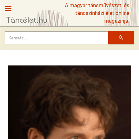
A magyar táncművészeti és
táncszínházi élet online
magazinja.
Keresés