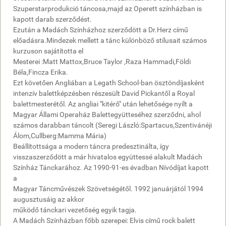
Szuperstarprodukció táncosa,majd az Operett színházban is
kapott darab szerződést.
Ezután a Madách Színházhoz szerződött a Dr.Herz című
előadásra.Mindezek mellett a tánc különböző stílusait számos
kurzuson sajátította el
Mesterei :Matt Mattox,Bruce Taylor ,Raza Hammadi,Földi
Béla,Fincza Erika.
Ezt követően Angliában a Legath School-ban ösztöndíjasként
intenzív balettképzésben részesült David Pickantől a Royal
balettmesterétől. Az angliai "kitérő" után lehetősége nyílt a
Magyar Állami Operaház Balettegyütteséhez szerződni, ahol
számos darabban táncolt (Seregi László:Spartacus,Szentivánéji
Álom,Cullberg:Mamma Mária)
Beállítottsága a modern táncra predesztinálta, így
visszaszerződött a már hivatalos együttessé alakult Madách
Színház Tánckarához. Az 1990-91-es évadban Nívódíjat kapott
a
Magyar Táncművészek Szövetségétől. 1992 januárjától 1994
augusztusáig az akkor
működő tánckari vezetőség egyik tagja.
A Madách Színházban főbb szerepei: Elvis című rock balett