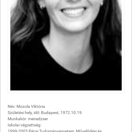
Név: Mozola Viktória
Születési hely, idő: Budapest, 1972.10.19.
Munkakör: menedzser
Iskolai végzettség:
1999-2003 Pécsi Tudományegyetem, Művelődési és