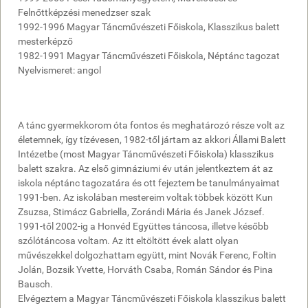
Felnőttképzési menedzser szak
1992-1996 Magyar Táncművészeti Főiskola, Klasszikus balett
mesterképző
1982-1991 Magyar Táncművészeti Főiskola, Néptánc tagozat
Nyelvismeret: angol
A tánc gyermekkorom óta fontos és meghatározó része volt az
életemnek, így tízévesen, 1982-től jártam az akkori Állami Balett
Intézetbe (most Magyar Táncművészeti Főiskola) klasszikus
balett szakra. Az első gimnáziumi év után jelentkeztem át az
iskola néptánc tagozatára és ott fejeztem be tanulmányaimat
1991-ben. Az iskolában mestereim voltak többek között Kun
Zsuzsa, Stimácz Gabriella, Zorándi Mária és Janek József.
1991-től 2002-ig a Honvéd Együttes táncosa, illetve később
szólótáncosa voltam. Az itt eltöltött évek alatt olyan
művészekkel dolgozhattam együtt, mint Novák Ferenc, Foltin
Jolán, Bozsik Yvette, Horváth Csaba, Román Sándor és Pina
Bausch.
Elvégeztem a Magyar Táncművészeti Főiskola klasszikus balett