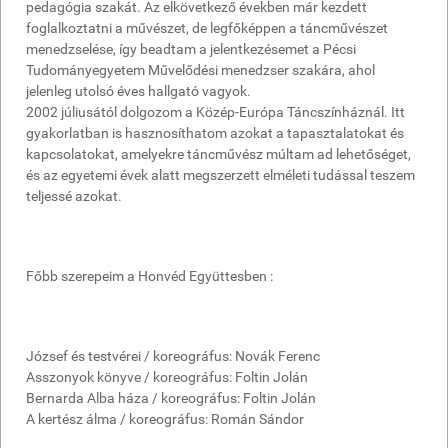
pedagógia szakát. Az elkövetkező években már kezdett
foglalkoztatni a művészet, de legfőképpen a táncművészet
menedzselése, így beadtam a jelentkezésemet a Pécsi
Tudományegyetem Művelődési menedzser szakára, ahol
jelenleg utolsó éves hallgató vagyok.
2002 júliusától dolgozom a Közép-Európa Táncszínháznál. Itt
gyakorlatban is hasznosíthatom azokat a tapasztalatokat és
kapcsolatokat, amelyekre táncművész múltam ad lehetőséget,
és az egyetemi évek alatt megszerzett elméleti tudással teszem
teljessé azokat.
Főbb szerepeim a Honvéd Együttesben :
József és testvérei / koreográfus: Novák Ferenc
Asszonyok könyve / koreográfus: Foltin Jolán
Bernarda Alba háza / koreográfus: Foltin Jolán
A kertész álma / koreográfus: Román Sándor