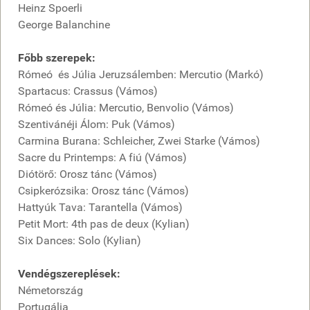
Heinz Spoerli
George Balanchine
Főbb szerepek:
Rómeó és Júlia Jeruzsálemben: Mercutio (Markó)
Spartacus: Crassus (Vámos)
Rómeó és Júlia: Mercutio, Benvolio (Vámos)
Szentivánéji Álom: Puk (Vámos)
Carmina Burana: Schleicher, Zwei Starke (Vámos)
Sacre du Printemps: A fiú (Vámos)
Diótörő: Orosz tánc (Vámos)
Csipkerózsika: Orosz tánc (Vámos)
Hattyúk Tava: Tarantella (Vámos)
Petit Mort: 4th pas de deux (Kylian)
Six Dances: Solo (Kylian)
Vendégszereplések:
Németország
Portugália