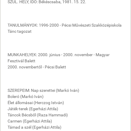
SZÜL. HELY, IDŐ: Békéscsaba, 1981. 15. 22.
TANULMÁNYOK: 1996-2000 - Pécsi Művészeti Szakközépiskola
Tánc tagozat
MUNKAHELYEK: 2000. június - 2000. november - Magyar
Fesztivál Balett
2000. novembertől - Pécsi Balett
SZEREPEIM: Nap szerettei (Markó Iván)
Boleró (Markó Iván)
Élet állomásai (Herczog István)
Játék-terek (Egerházi Attila)
Táncok Bécsből (Raza Hammadi)
Carmen (Egerházi Attila)
Támad a szél (Egerházi Attila)