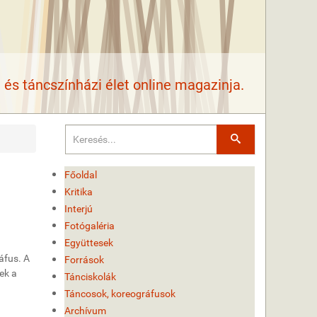
és táncszínházi élet online magazinja.
Keresés
Főoldal
Kritika
Interjú
Fotógaléria
Együttesek
áfus. A
Források
ek a
Tánciskolák
Táncosok, koreográfusok
Archívum