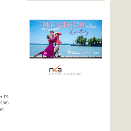
i Díj
1988),
ért