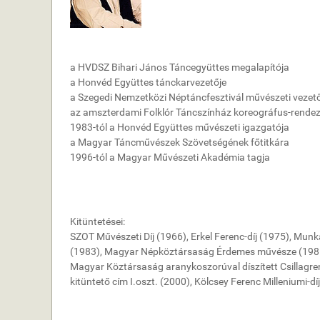
a HVDSZ Bihari János Táncegyüttes megalapítója
a Honvéd Együttes tánckarvezetője
a Szegedi Nemzetközi Néptáncfesztivál művészeti vezet
az amszterdami Folklór Táncszínház koreográfus-rendez
1983-tól a Honvéd Együttes művészeti igazgatója
a Magyar Táncművészek Szövetségének főtitkára
1996-tól a Magyar Művészeti Akadémia tagja
Kitüntetései:
SZOT Művészeti Díj (1966), Erkel Ferenc-díj (1975), Mu
(1983), Magyar Népköztársaság Érdemes művésze (1985), 
Magyar Köztársaság aranykoszorúval díszített Csillagre
kitüntető cím I.oszt. (2000), Kölcsey Ferenc Milleniumi-dí