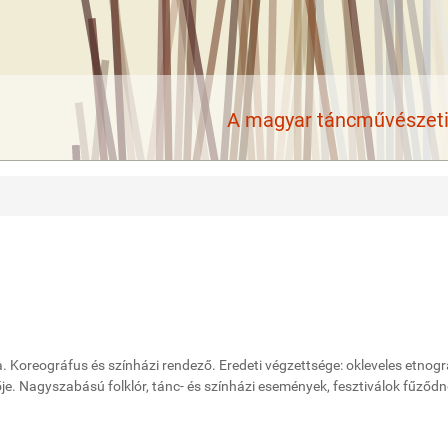
A magyar táncművészeti 
 Koreográfus és színházi rendező. Eredeti végzettsége: okleveles etnogr
. Nagyszabású folklór, tánc- és színházi események, fesztiválok fűződn