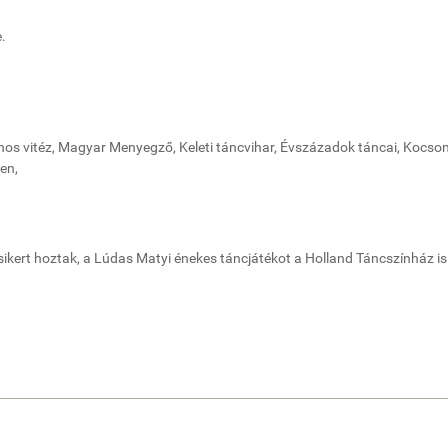
.
ános vitéz, Magyar Menyegző, Keleti táncvihar, Évszázadok táncai, Kocso
en,
ert hoztak, a Lúdas Matyi énekes táncjátékot a Holland Táncszínház is