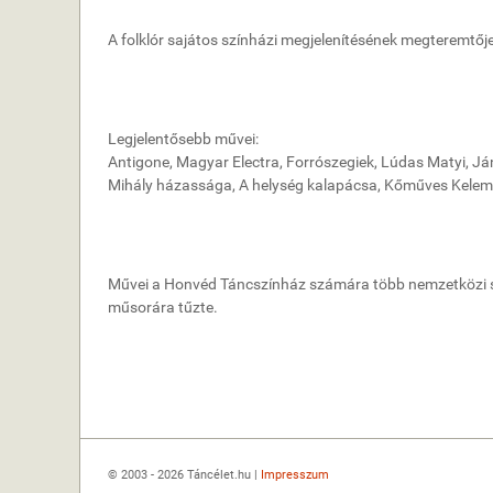
A folklór sajátos színházi megjelenítésének megteremtője
Legjelentősebb művei:
Antigone, Magyar Electra, Forrószegiek, Lúdas Matyi, J
Mihály házassága, A helység kalapácsa, Kőműves Kelem
Művei a Honvéd Táncszínház számára több nemzetközi sik
műsorára tűzte.
© 2003 - 2026 Táncélet.hu |
Impresszum