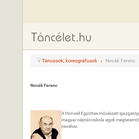
Táncosok, koreográfusok
Novák Ferenc
Novák Ferenc
A Honvéd Együttes művészeti igazgatója.
magyar néptánciskola egyik megteremtője
nevéhez.