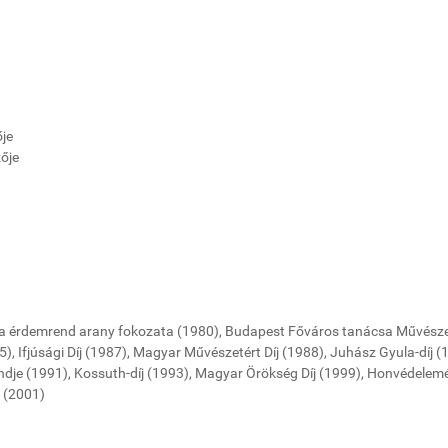
ője
ője
nka érdemrend arany fokozata (1980), Budapest Főváros tanácsa Művészet
Ifjúsági Díj (1987), Magyar Művészetért Díj (1988), Juhász Gyula-díj (
ndje (1991), Kossuth-díj (1993), Magyar Örökség Díj (1999), Honvédelem
j (2001)