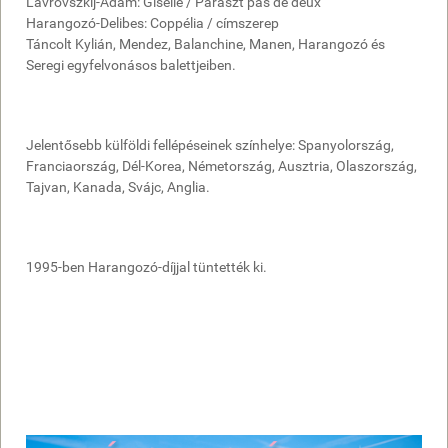
Lavrovszkij-Adam: Giselle / Paraszt pas de deux
Harangozó-Delibes: Coppélia / címszerep
Táncolt Kylián, Mendez, Balanchine, Manen, Harangozó és
Seregi egyfelvonásos balettjeiben.
Jelentősebb külföldi fellépéseinek színhelye: Spanyolország,
Franciaország, Dél-Korea, Németország, Ausztria, Olaszország,
Tajvan, Kanada, Svájc, Anglia.
1995-ben Harangozó-díjjal tüntették ki.