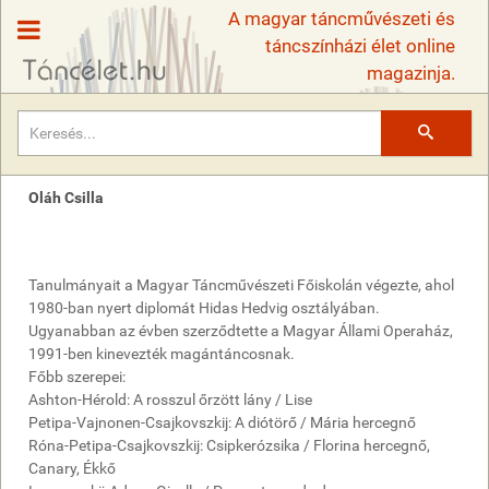
A magyar táncművészeti és
táncszínházi élet online
magazinja.
Keresés
Oláh Csilla
Tanulmányait a Magyar Táncművészeti Főiskolán végezte, ahol
1980-ban nyert diplomát Hidas Hedvig osztályában.
Ugyanabban az évben szerződtette a Magyar Állami Operaház,
1991-ben kinevezték magántáncosnak.
Főbb szerepei:
Ashton-Hérold: A rosszul őrzött lány / Lise
Petipa-Vajnonen-Csajkovszkij: A diótörő / Mária hercegnő
Róna-Petipa-Csajkovszkij: Csipkerózsika / Florina hercegnő,
Canary, Ékkő