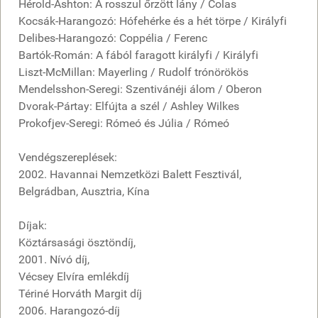
Hérold-Ashton: A rosszul őrzött lány / Colas
Kocsák-Harangozó: Hófehérke és a hét törpe / Királyfi
Delibes-Harangozó: Coppélia / Ferenc
Bartók-Román: A fából faragott királyfi / Királyfi
Liszt-McMillan: Mayerling / Rudolf trónörökös
Mendelsshon-Seregi: Szentivánéji álom / Oberon
Dvorak-Pártay: Elfújta a szél / Ashley Wilkes
Prokofjev-Seregi: Rómeó és Júlia / Rómeó
Vendégszereplések:
2002. Havannai Nemzetközi Balett Fesztivál,
Belgrádban, Ausztria, Kína
Díjak:
Köztársasági ösztöndíj,
2001. Nívó díj,
Vécsey Elvíra emlékdíj
Tériné Horváth Margit díj
2006. Harangozó-díj