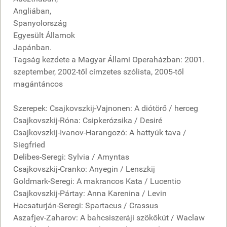
Angliában,
Spanyolország
Egyesült Államok
Japánban.
Tagság kezdete a Magyar Állami Operaházban: 2001.
szeptember, 2002-től címzetes szólista, 2005-től
magántáncos
Szerepek: Csajkovszkij-Vajnonen: A diótörő / herceg
Csajkovszkij-Róna: Csipkerózsika / Desiré
Csajkovszkij-Ivanov-Harangozó: A hattyúk tava /
Siegfried
Delibes-Seregi: Sylvia / Amyntas
Csajkovszkij-Cranko: Anyegin / Lenszkij
Goldmark-Seregi: A makrancos Kata / Lucentio
Csajkovszkij-Pártay: Anna Karenina / Levin
Hacsaturján-Seregi: Spartacus / Crassus
Aszafjev-Zaharov: A bahcsiszeráji szökőkút / Waclaw