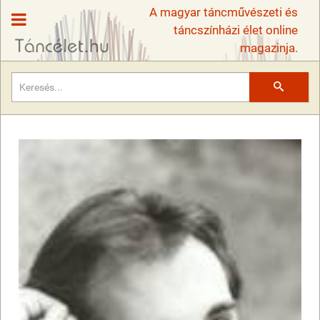
A magyar táncművészeti és
táncszínházi élet online
magazinja.
Keresés