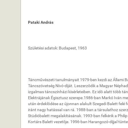
Pataki András
Születési adatok: Budapest, 1963
Táncművészeti tanulmányait 1979-ben kezdi az Állami B
Táncszövetség Nívó-díját. Leszerzôdik a Magyar Néphad
izgalmas táncszínházi kísérleteiben. Ez idô alatt több 
Elektrájának Égisztusz szerepe.1986-ban Markó Iván meg
után érdeklôdése az újonnan alakult Szegedi Balett felé
iránt nagy hatással van rá. 1988-ban a társulathoz szer
Stúdióbalett megalakításának. 1993-ban felkérik a Philip
Kortárs Balett vezetôje. 1996-ban Harangozó-díjjal tüntet