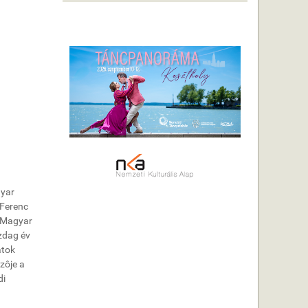
gyar
 Ferenc
: Magyar
zdag év
atok
zôje a
di