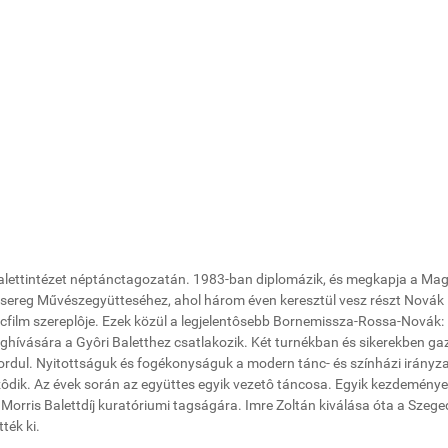
alettintézet néptánctagozatán. 1983-ban diplomázik, és megkapja a Ma
sereg Művészegyütteséhez, ahol három éven keresztül vesz részt Novák
táncfilm szereplôje. Ezek közül a legjelentôsebb Bornemissza-Rossa-Novák
hívására a Gyôri Baletthez csatlakozik. Két turnékban és sikerekben ga
 fordul. Nyitottságuk és fogékonyságuk a modern tánc- és színházi irányz
zôdik. Az évek során az együttes egyik vezetô táncosa. Egyik kezdeménye
 Morris Balettdíj kuratóriumi tagságára. Imre Zoltán kiválása óta a Szege
ték ki.