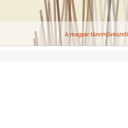
A magyar táncművészeti 