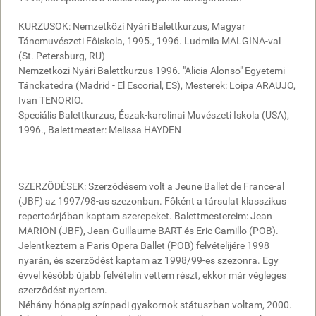
KURZUSOK: Nemzetközi Nyári Balettkurzus, Magyar
Táncmuvészeti Fôiskola, 1995., 1996. Ludmila MALGINA-val
(St. Petersburg, RU)
Nemzetközi Nyári Balettkurzus 1996. "Alicia Alonso" Egyetemi
Tánckatedra (Madrid - El Escorial, ES), Mesterek: Loipa ARAUJO,
Ivan TENORIO.
Speciális Balettkurzus, Észak-karolinai Muvészeti Iskola (USA),
1996., Balettmester: Melissa HAYDEN
SZERZÔDÉSEK: Szerzôdésem volt a Jeune Ballet de France-al
(JBF) az 1997/98-as szezonban. Fôként a társulat klasszikus
repertoárjában kaptam szerepeket. Balettmestereim: Jean
MARION (JBF), Jean-Guillaume BART és Eric Camillo (POB).
Jelentkeztem a Paris Opera Ballet (POB) felvételijére 1998
nyarán, és szerzôdést kaptam az 1998/99-es szezonra. Egy
évvel késôbb újabb felvételin vettem részt, ekkor már végleges
szerzôdést nyertem.
Néhány hónapig színpadi gyakornok státuszban voltam, 2000.