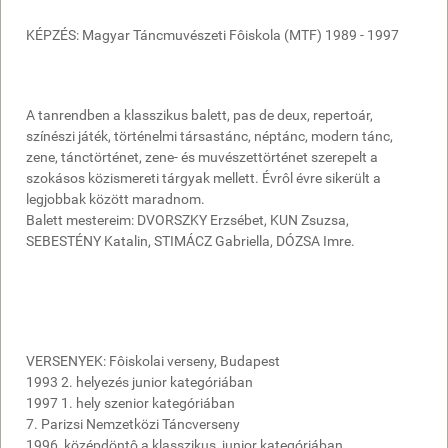
KÉPZÉS: Magyar Táncmuvészeti Fôiskola (MTF) 1989 - 1997
A tanrendben a klasszikus balett, pas de deux, repertoár,
színészi játék, történelmi társastánc, néptánc, modern tánc,
zene, tánctörténet, zene- és muvészettörténet szerepelt a
szokásos közismereti tárgyak mellett. Évrôl évre sikerült a
legjobbak között maradnom.
Balett mestereim: DVORSZKY Erzsébet, KUN Zsuzsa,
SEBESTÉNY Katalin, STIMÁCZ Gabriella, DÓZSA Imre.
VERSENYEK: Fôiskolai verseny, Budapest
1993 2. helyezés junior kategóriában
1997 1. hely szenior kategóriában
7. Parizsi Nemzetközi Táncverseny
1996, középdöntô a klasszikus, junior kategóriában