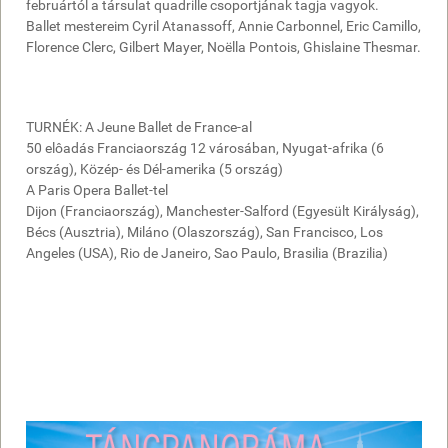
februártól a társulat quadrille csoportjának tagja vagyok.
Ballet mestereim Cyril Atanassoff, Annie Carbonnel, Eric Camillo,
Florence Clerc, Gilbert Mayer, Noëlla Pontois, Ghislaine Thesmar.
TURNÉK: A Jeune Ballet de France-al
50 elôadás Franciaország 12 városában, Nyugat-afrika (6
ország), Közép- és Dél-amerika (5 ország)
A Paris Opera Ballet-tel
Dijon (Franciaország), Manchester-Salford (Egyesült Királyság),
Bécs (Ausztria), Miláno (Olaszország), San Francisco, Los
Angeles (USA), Rio de Janeiro, Sao Paulo, Brasilia (Brazilia)