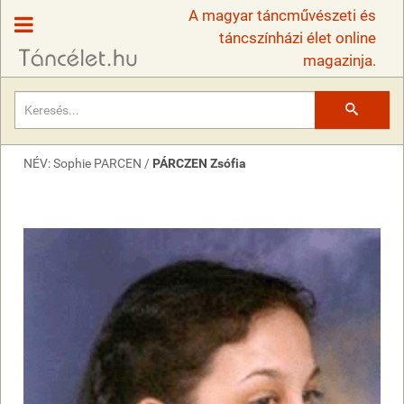
A magyar táncművészeti és
táncszínházi élet online
magazinja.
Keresés
NÉV: Sophie PARCEN /
PÁRCZEN Zsófia