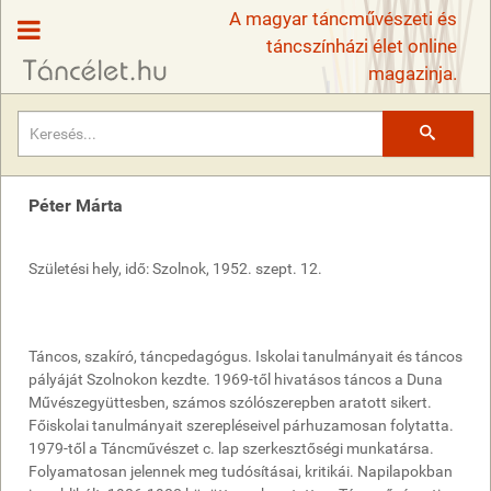
A magyar táncművészeti és
táncszínházi élet online
magazinja.
Keresés
Péter Márta
Születési hely, idő: Szolnok, 1952. szept. 12.
Táncos, szakíró, táncpedagógus. Iskolai tanulmányait és táncos
pályáját Szolnokon kezdte. 1969-től hivatásos táncos a Duna
Művészegyüttesben, számos szólószerepben aratott sikert.
Főiskolai tanulmányait szerepléseivel párhuzamosan folytatta.
1979-től a Táncművészet c. lap szerkesztőségi munkatársa.
Folyamatosan jelennek meg tudósításai, kritikái. Napilapokban