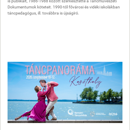
is publikált, 1986-1988 között szerkesztette a Táncművészeti
Dokumentumok köteteit. 1990-től fővárosi és vidéki iskolákban
táncpedagógus, ill. továbbra is újságíró.