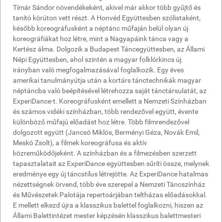
Tímár Sándor növendékeként, akivel már akkor több gyűjtő és
tanító körúton vett részt. A Honvéd Együttesben szólistaként,
később koreográfusként a néptánc műfaján belül olyan új
koreográfiákat hoz létre, mint a Nagyapáink tánca vagy a
Kertész álma. Dolgozik a Budapest Táncegyüttesben, az Állami
Népi Együttesben, ahol szintén a magyar folklórkincs új
irányban való megfogalmazásával foglalkozik. Egy éves
amerikai tanulmányútja után a kortárs tánctechnikák magyar
néptáncba való beépítésével létrehozza saját tánctársulatát, az
ExperiDance-t. Koreográfusként emellett a Nemzeti Színházban
és számos vidéki színházban, több rendezővel együtt, évente
különböző műfajú előadást hoz létre. Több filmrendezővel
dolgozott együtt (Jancsó Miklós, Berményi Géza, Novák Emil,
Meskó Zsolt), a filmek koreográfusa és aktív
közreműködőjeként. A színházban és a filmezésben szerzett
tapasztalatait az ExperiDance együttesben sűríti össze, melynek
eredménye egy új táncstílus létrejötte. Az ExperiDance hatalmas
nézettségnek örvend, több éve szerepel a Nemzeti Táncszínház
és Művészetek Palotája repertoárjában teltházas előadásokkal.
E mellett elkezd újra a klasszikus balettel foglalkozni, hiszen az
Állami Balettintézet mester képzésén klasszikus balettmesteri