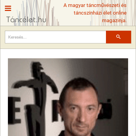
A magyar táncművészeti és
táncszínházi élet online
magazinja.
Keresés