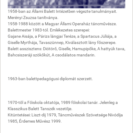
1958-ban az Állami Balett Intézetben végezte tanulmányait.
Merényi Zsuzsa tanítványa.
1958-1988 között a Magyar Állami Operaház táncművésze.
Balettmester 1983-tól. Emlékezetes szerepei:
Gajane Aisája, a Párizs lángjai Teréze, a Spartacus Júliája, a
Giselle Myrthája, Tavaszünnep, Kiválasztott lány főszerepe.
Balett asszisztens: Diótörő, Giselle, Hamupipőke, A hattyúk tava,
Bahcsiszeráji szökőkút, A csodálatos mandarin.
1963-ban balettpedagógusi diplomát szerzett.
1970-től a Főiskola oktatója, 1989 főiskolai tanár. Jelenleg a
Klasszikus Balett Tanszék vezetője.
Kitüntetései: Liszt-díj 1979, Táncművészek Szövetsége Nívódíja
1985, Érdemes Művész 1999.