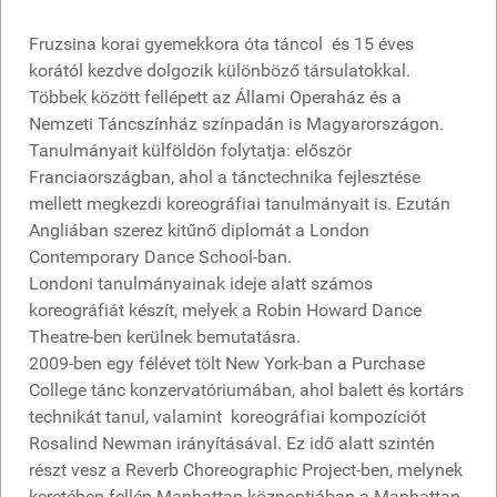
Fruzsina korai gyemekkora óta táncol és 15 éves
korától kezdve dolgozik különböző társulatokkal.
Többek között fellépett az Állami Operaház és a
Nemzeti Táncszínház színpadán is Magyarországon.
Tanulmányait külföldön folytatja: először
Franciaországban, ahol a tánctechnika fejlesztése
mellett megkezdi koreográfiai tanulmányait is. Ezután
Angliában szerez kitűnő diplomát a London
Contemporary Dance School-ban.
Londoni tanulmányainak ideje alatt számos
koreográfiát készít, melyek a Robin Howard Dance
Theatre-ben kerülnek bemutatásra.
2009-ben egy félévet tölt New York-ban a Purchase
College tánc konzervatóriumában, ahol balett és kortárs
technikát tanul, valamint koreográfiai kompozíciót
Rosalind Newman irányításával. Ez idő alatt szintén
részt vesz a Reverb Choreographic Project-ben, melynek
keretében fellép Manhattan központjában a Manhattan