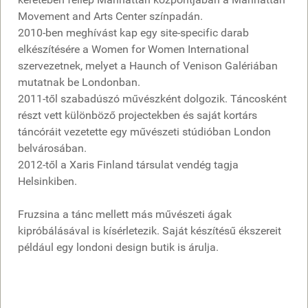
Movement and Arts Center színpadán.
2010-ben meghívást kap egy site-specific darab
elkészítésére a Women for Women International
szervezetnek, melyet a Haunch of Venison Galériában
mutatnak be Londonban.
2011-től szabadúszó művészként dolgozik. Táncosként
részt vett különböző projectekben és saját kortárs
táncóráit vezetette egy művészeti stúdióban London
belvárosában.
2012-től a Xaris Finland társulat vendég tagja
Helsinkiben.
Fruzsina a tánc mellett más művészeti ágak
kipróbálásával is kísérletezik. Saját készítésű ékszereit
például egy londoni design butik is árulja.