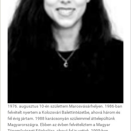
1976. augusztus 10-én születtem Marosvásárhelyen. 1986-ban
felvételt nyertem a Kolozsvári Balettintézetbe, ahová három és
fél évig jártam. 1988 karácsonyán szüleimmel áttelepültünk
Magyarországra. Ebben az évben felvételiztem a Magyar
Táncművészeti Főiskolára, ahová fel is vettek. 1995-ben