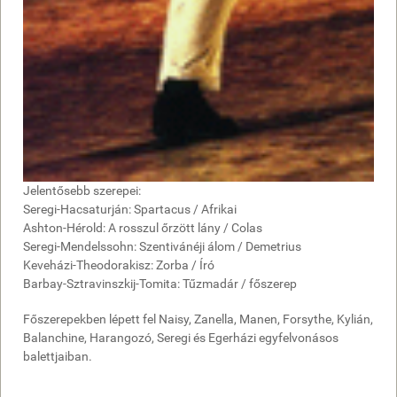
Jelentősebb szerepei:
Seregi-Hacsaturján: Spartacus / Afrikai
Ashton-Hérold: A rosszul őrzött lány / Colas
Seregi-Mendelssohn: Szentivánéji álom / Demetrius
Keveházi-Theodorakisz: Zorba / Író
Barbay-Sztravinszkij-Tomita: Tűzmadár / főszerep
Főszerepekben lépett fel Naisy, Zanella, Manen, Forsythe, Kylián,
Balanchine, Harangozó, Seregi és Egerházi egyfelvonásos
balettjaiban.