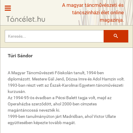
A magyar táncművészeti és
táncszínházi élet online
magazinja.
Keresés
Túri Sándor
A Magyar Táncművészeti Főiskolán tanult, 1994-ben
diplomázott. Mestere Gál Jenő, Dózsa Imre és Adol Hamzin volt.
1993-ban részt vett az Észak-Karolinai Egyetem táncművészeti
kurzusán.
Az 1994-95-ös évadban a Pécsi Balett tagja volt, majd az
Operaházba szerződött, ahol 2000-ben címzetes
magántáncossá nevezték ki.
1999-ben tanulmányúton járt Madridban, ahol Victor Ullate
együttesében képezte tovább magát.