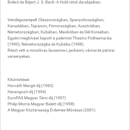
Boleró és Béjart J. S. Bach: A Hold című darabjaiban.
.
Vendégszerepelt Olaszországban, Spanyolországban,
Kanadában, Tajvanon, Finnországban, Ausztriában,
Németországban, Kubában, Mexikóban és Dél-Koreában.
Egyéni meghívást kapott a palermói Theatro Politeama-ba
(1990), Németországba és Kubába (1998).
Részt vett a moszkvai, lausanne-i, jacksoni, várnai és párizsi
versenyeken.
Kitüntetései:
Horváth Margit-díj (1993)
Harangozó-díj (1994)
EuroPAS Magyar Tánc-díj (1997)
Philip Morris Magyar Balett-díj (1998)
A Magyar Köztársaság Érdemes Művésze (2001)