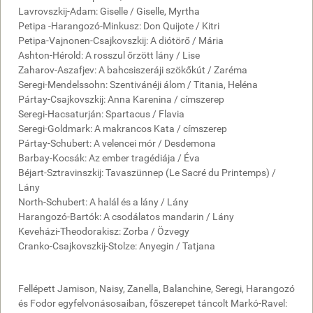
Lavrovszkij-Adam: Giselle / Giselle, Myrtha
Petipa -Harangozó-Minkusz: Don Quijote / Kitri
Petipa-Vajnonen-Csajkovszkij: A diótörő / Mária
Ashton-Hérold: A rosszul őrzött lány / Lise
Zaharov-Aszafjev: A bahcsiszeráji szökőkút / Zaréma
Seregi-Mendelssohn: Szentivánéji álom / Titania, Heléna
Pártay-Csajkovszkij: Anna Karenina / címszerep
Seregi-Hacsaturján: Spartacus / Flavia
Seregi-Goldmark: A makrancos Kata / címszerep
Pártay-Schubert: A velencei mór / Desdemona
Barbay-Kocsák: Az ember tragédiája / Éva
Béjart-Sztravinszkij: Tavaszünnep (Le Sacré du Printemps) /
Lány
North-Schubert: A halál és a lány / Lány
Harangozó-Bartók: A csodálatos mandarin / Lány
Keveházi-Theodorakisz: Zorba / Özvegy
Cranko-Csajkovszkij-Stolze: Anyegin / Tatjana
Fellépett Jamison, Naisy, Zanella, Balanchine, Seregi, Harangozó
és Fodor egyfelvonásosaiban, főszerepet táncolt Markó-Ravel: