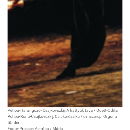
Petipa-Harangozó- Csajkovszkij: A hattyúk tava / Odett-Odília
Petipa-Róna-Csajkovszkij: Csipkerózsika / címszerep, Orgona
tündér
Fodor-Presser: A próba / Mária