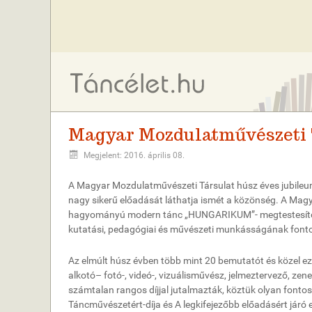
Magyar Mozdulatművészeti T
Megjelent: 2016. április 08.
A Magyar Mozdulatművészeti Társulat húsz éves jubileu
nagy sikerű előadását láthatja ismét a közönség. A M
hagyományú modern tánc „HUNGARIKUM”- megtestesítője 
kutatási, pedagógiai és művészeti munkásságának fonto
Az elmúlt húsz évben több mint 20 bemutatót és közel ez
alkotó– fotó-, videó-, vizuálisművész, jelmeztervező, zen
számtalan rangos díjjal jutalmazták, köztük olyan font
Táncművészetért-díja és A legkifejezőbb előadásért járó e