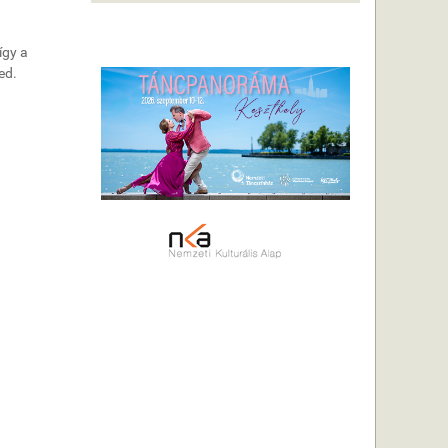
így a
jed.