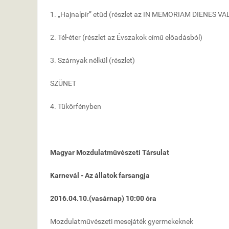
1. „Hajnalpír” etűd (részlet az IN MEMORIAM DIENES VA
2. Tél-éter (részlet az Évszakok című előadásból)
3. Szárnyak nélkül (részlet)
SZÜNET
4. Tükörfényben
Magyar Mozdulatművészeti Társulat
Karnevál - Az állatok farsangja
2016.04.10.(vasárnap) 10:00 óra
Mozdulatművészeti mesejáték gyermekeknek