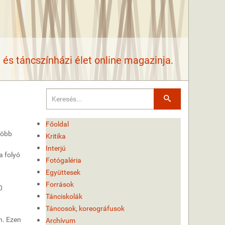
és táncszínházi élet online magazinja.
Keresés
Főoldal
több
Kritika
Interjú
a folyó
Fotógaléria
Együttesek
Források
0
Tánciskolák
Táncosok, koreográfusok
n. Ezen
Archívum