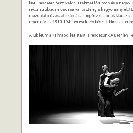
kívül rengeteg fesztiválon, szakmai fórumon és a nagyv
rekonstrukciós előadásaival tiszteleg a hagyomány előtt,
mozdulatművészet számára, megőrizve annak klasszikus é
repertoár az 1910-1940-es években készült klasszikus kor
A jubileum alkalmából kiállítást is rendezünk A Bethlen T