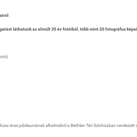
atról
atást láthatunk az elmúlt 20 év fotóiból, több mint 20 fotográfus képei
kíró).
t húsz éves jubileumának alkalmából a Bethlen Téri Színházban rendezett