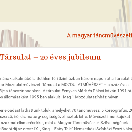
A magyar táncművészeti 
ársulat – 20 éves jubileum
mának alkalmából a Bethlen Téri Színházban három napon át a Társulat 
agyar Mozdulatművészeti Társulat a MOZDULATMŰVÉSZET – a száz éves
a táncszínpadokon. A társulat Fenyves Márk és Pálosi István 1991 ót
s állomásaként 1995-ben alakult - Még 1 Mozdulatszínház néven.
er előadást láthattunk tőlük, amelyeket 70 táncművész, 5 koreográfus, 2
eszerző, író, dramaturg- segítségével hoztak létre. Művészeti munkájukat
os szakmai elismerésekkel, mint a Magyar Táncművészek Szövetségének
lőadói díj az orosz IX. „King – Fairy Tale” Nemzetközi Színházi Fesztiválo