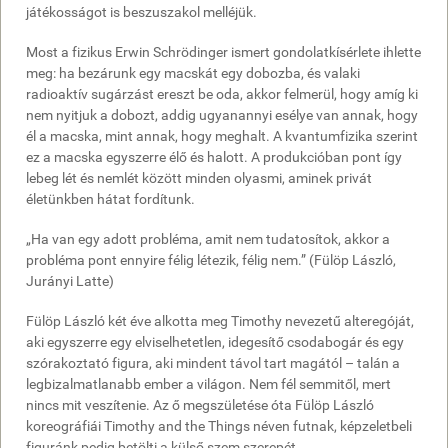
játékosságot is beszuszakol melléjük.
kísértenek
a
Most a fizikus Erwin Schrödinger ismert gondolatkísérlete ihlette
doboz
meg: ha bezárunk egy macskát egy dobozba, és valaki
falain
radioaktív sugárzást ereszt be oda, akkor felmerül, hogy amíg ki
keresztül?
nem nyitjuk a dobozt, addig ugyanannyi esélye van annak, hogy
És
él a macska, mint annak, hogy meghalt. A kvantumfizika szerint
vajon
ez a macska egyszerre élő és halott. A produkcióban pont így
képesek
lebeg lét és nemlét között minden olyasmi, aminek privát
vagyunk-
életünkben hátat fordítunk.
e
összeszedni
„Ha van egy adott probléma, amit nem tudatosítok, akkor a
a
probléma pont ennyire félig létezik, félig nem.” (Fülöp László,
bátorságunkat,
Jurányi Latte)
hogy
kinyissuk
Fülöp László két éve alkotta meg Timothy nevezetű alteregóját,
a
aki egyszerre egy elviselhetetlen, idegesítő csodabogár és egy
dobozt,
szórakoztató figura, aki mindent távol tart magától – talán a
és
legbizalmatlanabb ember a világon. Nem fél semmitől, mert
szembenézzünk
nincs mit veszítenie. Az ő megszületése óta Fülöp László
velük?
koreográfiái Timothy and the Things néven futnak, képzeletbeli
A
figuránk pedig betölti a külső szem szerepét.