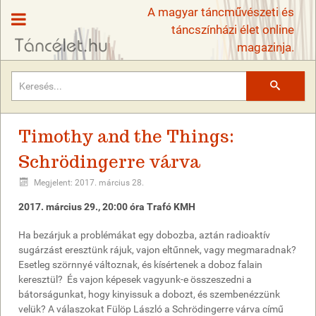
várva
A magyar táncművészeti és
2017.03.29.
táncszínházi élet online
20.00
magazinja.
óra
Trafó
Kortárs
Keresés
Művészetek
Háza
FOTÓK
Timothy and the Things:
A
Schrödingerre várva
produkció
Megjelent: 2017. március 28.
a
Budapest
2017. március 29., 20:00 óra Trafó KMH
Főváros
Önkormányzata
Ha bezárjuk a problémákat egy dobozba, aztán radioaktív
által
sugárzást eresztünk rájuk, vajon eltűnnek, vagy megmaradnak?
meghirdetett
Esetleg szörnnyé változnak, és kísértenek a doboz falain
Staféta
keresztül? És vajon képesek vagyunk-e összeszedni a
program
bátorságunkat, hogy kinyissuk a dobozt, és szembenézzünk
keretében
velük? A válaszokat Fülöp László a Schrödingerre várva című