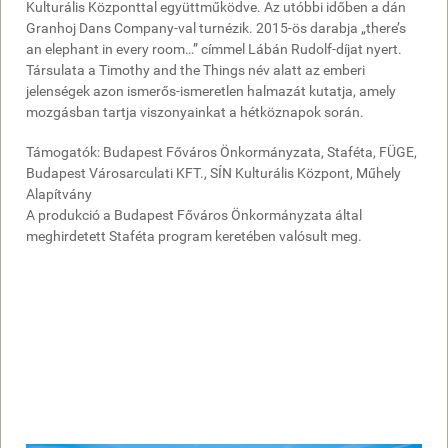
Kulturális Központtal együttműködve. Az utóbbi időben a dán
léggömbökkel
Granhoj Dans Company-val turnézik. 2015-ös darabja „there’s
együtt,
an elephant in every room…” címmel Lábán Rudolf-díjat nyert.
és
Társulata a Timothy and the Things név alatt az emberi
ez
jelenségek azon ismerős-ismeretlen halmazát kutatja, amely
úgy
mozgásban tartja viszonyainkat a hétköznapok során.
mutatkozik
meg,
Támogatók: Budapest Főváros Önkormányzata, Staféta, FÜGE,
olyan
Budapest Városarculati KFT., SÍN Kulturális Központ, Műhely
fondorlatos
Alapítvány
módon
A produkció a Budapest Főváros Önkormányzata által
tárgyiasul
meghirdetett Staféta program keretében valósult meg.
a
koreografikus
beszédben,
hogy
lehetetlen
előre
kiszámítani.”
(Králl
Csaba,
revizoronline)