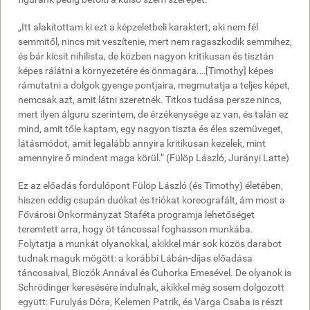
válaszokat
Fülöp
„Itt alakítottam ki ezt a képzeletbeli karaktert, aki nem fél
László
semmitől, nincs mit veszítenie, mert nem ragaszkodik semmihez,
a
és bár kicsit nihilista, de közben nagyon kritikusan és tisztán
Schrödingerre
képes rálátni a környezetére és önmagára.…[Timothy] képes
várva
rámutatni a dolgok gyenge pontjaira, megmutatja a teljes képet,
című
nemcsak azt, amit látni szeretnék. Titkos tudása persze nincs,
előadásba
mert ilyen álguru szerintem, de érzékenysége az van, és talán ez
zárta,
mind, amit tőle kaptam, egy nagyon tiszta és éles szemüveget,
amelyben
látásmódot, amit legalább annyira kritikusan kezelek, mint
hat
amennyire ő mindent maga körül.” (Fülöp László, Jurányi Latte)
táncos
járja
Ez az előadás fordulópont Fülöp László (és Timothy) életében,
körül
hiszen eddig csupán duókat és triókat koreografált, ám most a
mismásolt
Fővárosi Önkormányzat Staféta programja lehetőséget
dolgainkat.
teremtett arra, hogy öt táncossal foghasson munkába.
Folytatja a munkát olyanokkal, akikkel már sok közös darabot
tudnak maguk mögött: a korábbi Lábán-díjas előadása
táncosaival, Biczók Annával és Cuhorka Emesével. De olyanok is
„…
Schrödinger keresésére indulnak, akikkel még sosem dolgozott
Fülöp
együtt: Furulyás Dóra, Kelemen Patrik, és Varga Csaba is részt