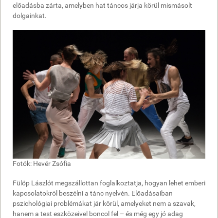
valósult
előadásba zárta, amelyben hat táncos járja körül mismásolt
meg.
dolgainkat.
Ha
bezárjuk
a
problémákat
egy
dobozba,
aztán
radioaktív
sugárzást
eresztünk
rájuk,
vajon
eltűnnek,
Fotók: Hevér Zsófia
vagy
megmaradnak?
Fülöp Lászlót megszállottan foglalkoztatja, hogyan lehet emberi
Esetleg
kapcsolatokról beszélni a tánc nyelvén. Előadásaiban
szörnnyé
pszichológiai problémákat jár körül, amelyeket nem a szavak,
változnak,
hanem a test eszközeivel boncol fel – és még egy jó adag
és