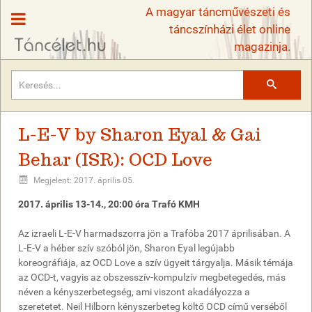
A magyar táncművészeti és
táncszínházi élet online
magazinja.
Keresés
L-E-V by Sharon Eyal & Gai
Behar (ISR): OCD Love
Megjelent: 2017. április 05.
2017. április 13-14., 20:00 óra Trafó KMH
Az izraeli L-E-V harmadszorra jön a Trafóba 2017 áprilisában. A
L-E-V a héber szív szóból jön, Sharon Eyal legújabb
koreográfiája, az OCD Love a szív ügyeit tárgyalja. Másik témája
az OCD-t, vagyis az obszesszív-kompulzív megbetegedés, más
néven a kényszerbetegség, ami viszont akadályozza a
szeretetet. Neil Hilborn kényszerbeteg költő OCD című verséből