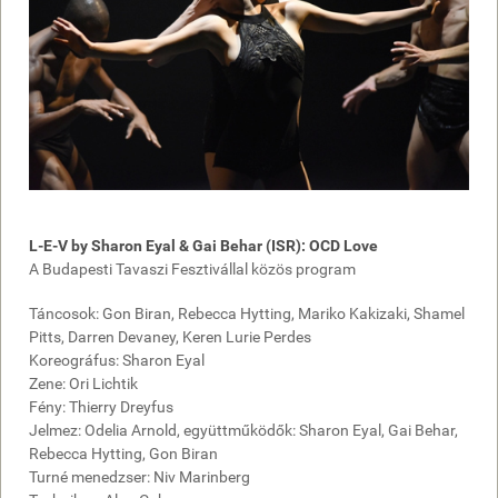
L-E-V by Sharon Eyal & Gai Behar (ISR): OCD Love
A Budapesti Tavaszi Fesztivállal közös program
Táncosok: Gon Biran, Rebecca Hytting, Mariko Kakizaki, Shamel
Pitts, Darren Devaney, Keren Lurie Perdes
Koreográfus: Sharon Eyal
Zene: Ori Lichtik
Fény: Thierry Dreyfus
Jelmez: Odelia Arnold, együttműködők: Sharon Eyal, Gai Behar,
Rebecca Hytting, Gon Biran
Turné menedzser: Niv Marinberg