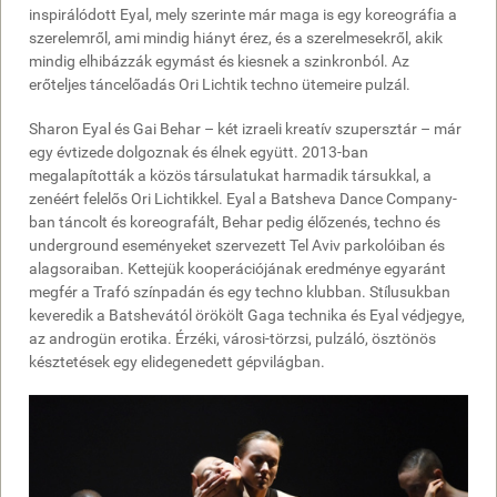
inspirálódott Eyal, mely szerinte már maga is egy koreográfia a
szerelemről, ami mindig hiányt érez, és a szerelmesekről, akik
mindig elhibázzák egymást és kiesnek a szinkronból. Az
erőteljes táncelőadás Ori Lichtik techno ütemeire pulzál.
Sharon Eyal és Gai Behar – két izraeli kreatív szupersztár – már
egy évtizede dolgoznak és élnek együtt. 2013-ban
megalapították a közös társulatukat harmadik társukkal, a
zenéért felelős Ori Lichtikkel. Eyal a Batsheva Dance Company-
ban táncolt és koreografált, Behar pedig élőzenés, techno és
underground eseményeket szervezett Tel Aviv parkolóiban és
alagsoraiban. Kettejük kooperációjának eredménye egyaránt
megfér a Trafó színpadán és egy techno klubban. Stílusukban
keveredik a Batshevától örökölt Gaga technika és Eyal védjegye,
az androgün erotika. Érzéki, városi-törzsi, pulzáló, ösztönös
késztetések egy elidegenedett gépvilágban.