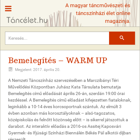
A magyar táncművészeti és
táncszínházi élet online
magazinja.
Keresés
Bemelegítés – WARM UP
Megjelent: 2017. április 20.
A Nemzeti Táncszínház szervezésében a Marczibányi Téri
Művelődési Központban Juhász Kata Társulata bemutatja
Bemelegítés című előadását április 26-án, szerdán 19:00 órai
kezdéssel. A Bemelegítés című előadást kifejezetten fiataloknak,
leginkább a 10-14 éves korcsoportnak szántuk. Az elmúlt 3
évben azonban más korosztályoknak – alsó-tagozatos,
középiskolás és felnőtt közönség előtt – is sikerrel játszottuk a
darabot. Az interaktív előadás a 2016-os Assitej Kaposvári
Gyermek- és Ifjúsági Színházi Biennálén Békés Pál alkotói díjban
részesült.