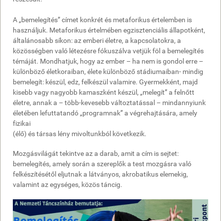
A „bemelegítés” címet konkrét és metaforikus értelemben is
használjuk. Metaforikus értelmében egzisztenciális állapotként,
általánosabb síkon: az emberi életre, a kapcsolatokra, a
közösségben való létezésre fókuszálva vetjük föl a bemelegítés
témáját. Mondhatjuk, hogy az ember – ha nem is gondol erre –
különböző életkoraiban, élete különböző stádiumaiban- mindig
bemelegít: készül, edz, felkészül valamire. Gyermekként, majd
kisebb vagy nagyobb kamaszként készül, „melegít” a felnőtt
életre, annak a – több-kevesebb változtatással – mindannyiunk
életében lefuttatandó „programnak” a végrehajtására, amely
fizikai
(élő) és társas lény mivoltunkból következik.
Mozgásvilágát tekintve az a darab, amit a cím is sejtet:
bemelegítés, amely során a szereplők a test mozgásra való
felkészítésétől eljutnak a látványos, akrobatikus elemekig,
valamint az egységes, közös táncig.