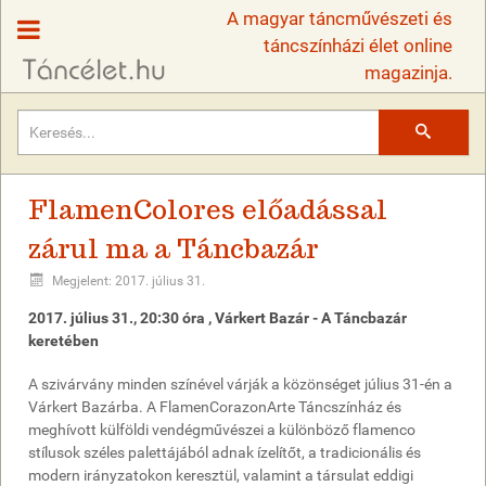
A magyar táncművészeti és
táncszínházi élet online
magazinja.
Keresés
FlamenColores előadással
zárul ma a Táncbazár
Megjelent: 2017. július 31.
2017. július 31., 20:30 óra , Várkert Bazár - A Táncbazár
keretében
A szivárvány minden színével várják a közönséget július 31-én a
Várkert Bazárba. A FlamenCorazonArte Táncszínház és
meghívott külföldi vendégművészei a különböző flamenco
stílusok széles palettájából adnak ízelítőt, a tradicionális és
modern irányzatokon keresztül, valamint a társulat eddigi