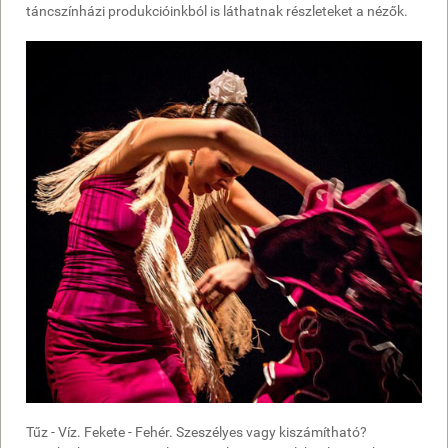
táncszínházi produkcióinkból is láthatnak részleteket a nézők.
Tűz - Víz. Fekete - Fehér. Szeszélyes vagy kiszámítható?