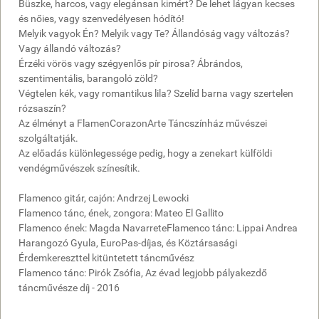
Büszke, harcos, vagy elegánsan kimért? De lehet lágyan kecses
és nőies, vagy szenvedélyesen hódító!
Melyik vagyok Én? Melyik vagy Te? Állandóság vagy változás?
Vagy állandó változás?
Érzéki vörös vagy szégyenlős pír pirosa? Ábrándos,
szentimentális, barangoló zöld?
Végtelen kék, vagy romantikus lila? Szelíd barna vagy szertelen
rózsaszín?
Az élményt a FlamenCorazonArte Táncszínház művészei
szolgáltatják.
Az előadás különlegessége pedig, hogy a zenekart külföldi
vendégművészek színesítik.
Flamenco gitár, cajón: Andrzej Lewocki
Flamenco tánc, ének, zongora: Mateo El Gallito
Flamenco ének: Magda NavarreteFlamenco tánc: Lippai Andrea
Harangozó Gyula, EuroPas-díjas, és Köztársasági
Érdemkereszttel kitüntetett táncművész
Flamenco tánc: Pirók Zsófia, Az évad legjobb pályakezdő
táncművésze díj - 2016