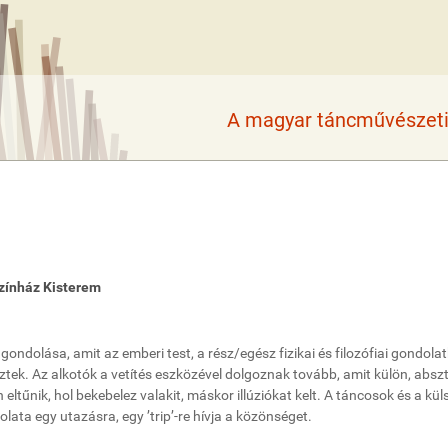
A magyar táncművészeti 
zínház Kisterem
ondolása, amit az emberi test, a rész/egész fizikai és filozófiai gondolat
tek. Az alkotók a vetítés eszközével dolgoznak tovább, amit külön, absz
eltűnik, hol bekebelez valakit, máskor illúziókat kelt. A táncosok és a kül
olata egy utazásra, egy ’trip’-re hívja a közönséget.