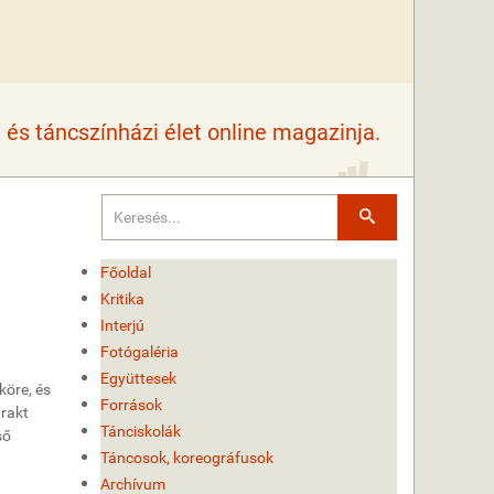
és táncszínházi élet online magazinja.
Keresés
Főoldal
Kritika
Interjú
Fotógaléria
Együttesek
köre, és
Források
trakt
Tánciskolák
ső
Táncosok, koreográfusok
Archívum