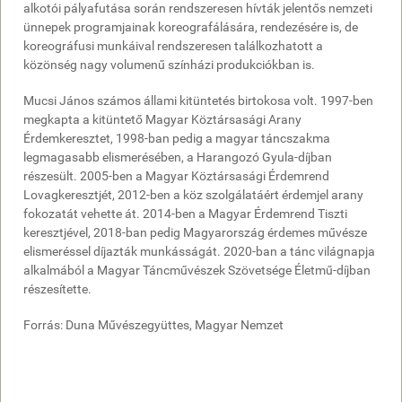
alkotói pályafutása során rendszeresen hívták jelentős nemzeti
ünnepek programjainak koreografálására, rendezésére is, de
koreográfusi munkáival rendszeresen találkozhatott a
közönség nagy volumenű színházi produkciókban is.
Mucsi János számos állami kitüntetés birtokosa volt. 1997-ben
megkapta a kitüntető Magyar Köztársasági Arany
Érdemkeresztet, 1998-ban pedig a magyar táncszakma
legmagasabb elismerésében, a Harangozó Gyula-díjban
részesült. 2005-ben a Magyar Köztársasági Érdemrend
Lovagkeresztjét, 2012-ben a köz szolgálatáért érdemjel arany
fokozatát vehette át. 2014-ben a Magyar Érdemrend Tiszti
keresztjével, 2018-ban pedig Magyarország érdemes művésze
elismeréssel díjazták munkásságát. 2020-ban a tánc világnapja
alkalmából a Magyar Táncművészek Szövetsége Életmű-díjban
részesítette.
Forrás: Duna Művészegyüttes, Magyar Nemzet