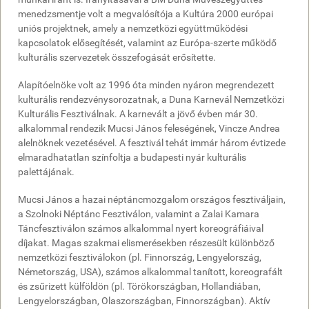
menedzsmentje volt a megvalósítója a Kultúra 2000 európai
uniós projektnek, amely a nemzetközi együttműködési
kapcsolatok elősegítését, valamint az Európa-szerte működő
kulturális szervezetek összefogását erősítette.
Alapítóelnöke volt az 1996 óta minden nyáron megrendezett
kulturális rendezvénysorozatnak, a Duna Karnevál Nemzetközi
Kulturális Fesztiválnak. A karnevált a jövő évben már 30.
alkalommal rendezik Mucsi János feleségének, Vincze Andrea
alelnöknek vezetésével. A fesztivál tehát immár három évtizede
elmaradhatatlan színfoltja a budapesti nyár kulturális
palettájának.
Mucsi János a hazai néptáncmozgalom országos fesztiváljain,
a Szolnoki Néptánc Fesztiválon, valamint a Zalai Kamara
Táncfesztiválon számos alkalommal nyert koreográfiáival
díjakat. Magas szakmai elismerésekben részesült különböző
nemzetközi fesztiválokon (pl. Finnország, Lengyelország,
Németország, USA), számos alkalommal tanított, koreografált
és zsűrizett külföldön (pl. Törökországban, Hollandiában,
Lengyelországban, Olaszországban, Finnországban). Aktív