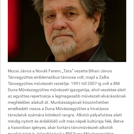
Mucsi János a Novák Ferenc „Tata” vezette Bihari János
Táncegyüttes emblematikus táncosa volt, majd a Zalka
Táncegyüttes művészeti vezetője. 1991-től 2007-ig volt a BM
Duna Művészegyüttes művészeti igazgatója, ahol vezetése alatt
az együttes repertoárja a legmagasabb művészeti elvárásoknak
megfelelően alakult át. Munkásságának köszönhetően
emelkedett vissza a Duna Művészegyüttes a hivatásos
társulatok számára kötelező rangra. Alkotói pályafutása alatt
mindig nyitott és érdeklődő volt más népek kultúrája felé, illetve
a hasonlóan igényes, akár kortárs táncművészeti alkotók
munkái iránt is. Irányításával a BM Duna Művészegyüttes