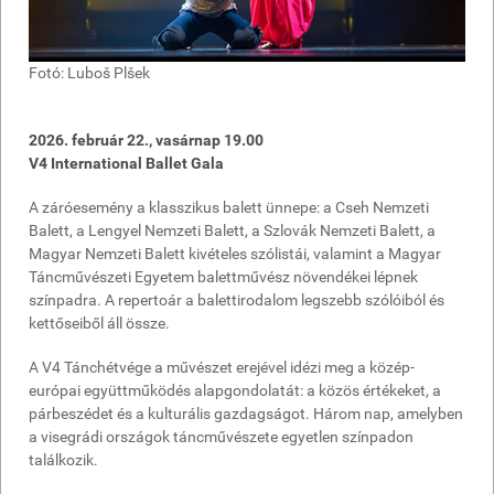
Fotó: Luboš Plšek
2026. február 22., vasárnap 19.00
V4 International Ballet Gala
A záróesemény a klasszikus balett ünnepe: a Cseh Nemzeti
Balett, a Lengyel Nemzeti Balett, a Szlovák Nemzeti Balett, a
Magyar Nemzeti Balett kivételes szólistái, valamint a Magyar
Táncművészeti Egyetem balettművész növendékei lépnek
színpadra. A repertoár a balettirodalom legszebb szólóiból és
kettőseiből áll össze.
A V4 Tánchétvége a művészet erejével idézi meg a közép-
európai együttműködés alapgondolatát: a közös értékeket, a
párbeszédet és a kulturális gazdagságot. Három nap, amelyben
a visegrádi országok táncművészete egyetlen színpadon
találkozik.