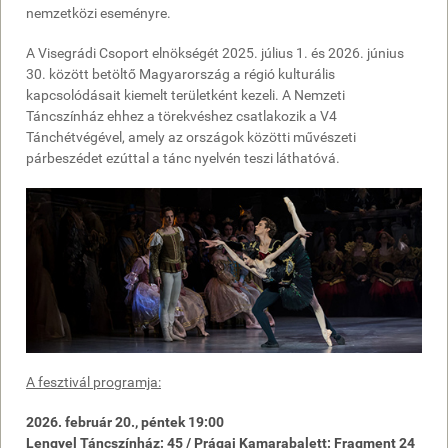
nemzetközi eseményre.
A Visegrádi Csoport elnökségét 2025. július 1. és 2026. június
30. között betöltő Magyarország a régió kulturális
kapcsolódásait kiemelt területként kezeli. A Nemzeti
Táncszínház ehhez a törekvéshez csatlakozik a V4
Tánchétvégével, amely az országok közötti művészeti
párbeszédet ezúttal a tánc nyelvén teszi láthatóvá.
A fesztivál programja:
2026. február 20., péntek 19:00
Lengyel Táncszínház: 45 / Prágai Kamarabalett: Fragment 24