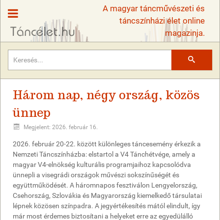
A magyar táncművészeti és
táncszínházi élet online
magazinja.
Keresés
Három nap, négy ország, közös
ünnep
Megjelent: 2026. február 16.
2026. február 20-22. között különleges táncesemény érkezik a
Nemzeti Táncszínházba: elstartol a V4 Tánchétvége, amely a
magyar V4-elnökség kulturális programjaihoz kapcsolódva
ünnepli a visegrádi országok művészi sokszínűségét és
együttműködését. A háromnapos fesztiválon Lengyelország,
Csehország, Szlovákia és Magyarország kiemelkedő társulatai
lépnek közösen színpadra. A jegyértékesítés mától elindult, így
már most érdemes biztosítani a helyeket erre az egyedülálló