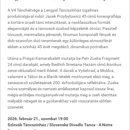
A V4 Tánchétvége a Lengyel Táncszínház izgalmas
produkciójával indul: Jacek Przybyłowicz 45 című koreográfiája
a kortárs izraeli tánc intenzitását, a neoklasszikus formák
eleganciáját és a táncosok szabad képzeletét ötvözi. Pasztell
tónusok, minimalista jelmezek, finoman komponált fények és
dob-szaxofon duó teremtenek egy különleges atmoszférát
ebben a színház 45 évét megidéző, dinamikus portréban.
Utána a Prágai Kamarabalett mutatja be Petr Zuska Fragment
24 című darabját, amely Bedřich Smetana Hazám című ikonikus
zenei ciklusából merít ihletet. A darab a Vyšehrad, a Moldva,
valamint a Tábor és a Blaník tételek motívumait idézi meg, a
zeneszerző születésének 200. évfordulójára reflektálva. Zuska
műve személyes és nemzeti emlékezetet kapcsol össze: lírai,
mégis erőteljes mozgásnyelvvel mutatja meg a cseh identitás
mélyebb rétegeit és a gyökerekhez való visszatérés időtlen
üzenetét.
2026. február 21., szombat 19:00
Szlovák Táncszínház / Slovenské Divadlo Tanca - A Notre