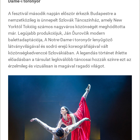
Dame-i toronyőr
A fesztivál második napján először érkezik Budapestre a
nemzetközileg is ünnepelt Szlovák Táncszínház, amely New
Yorktól Tokióig számos nagyváros közönségét meghódította
már. Legújabb produkciójuk, Ján Ďurovčík modern
balettadaptációja, A Notre-Dame-i toronyőr lenyűgöző
látványvilágával és sodró erejű koreográfiájával vált
közönségkedvenccé Szlovákiában. A legendás történet ihlette
előadásban a társulat legkiválóbb táncosai hozzák színre ezt az
érzelmileg és vizuálisan is magával ragadó világot.