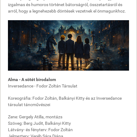
izgalmas és humoros történet bátorságról, összetartásról és
arról, hogy a legnehezebb döntések vezetnek el önmagunkhoz.
Alma - A sötét birodalom
Inversedance - Fodor Zoltán Társulat
Koreográfia: Fodor Zoltán, Balkányi Kitty és az Inversedance
társulat táncművészei
Zene: Gergely Atilla, montázs
Szöveg: Berg Judit, Balkányi Kitty
Látvány- és fényterv: Fodor Zoltán
Jelmezterv: Veréb Sára Diána