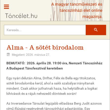
A magyar táncművészeti és
táncszínházi élet online
magazinja.
Keresés
Alma - A sötét birodalom
Megjelent: 2026. március 27.
BEMUTATÓ: 2026. április 28. 19:00 óra, Nemzeti Táncszínház
A Budapest Táncfesztivál keretében
Egy nyári délután Alma, Drifter, Félix és Bella egy titokzatos,
sötét birodalomba kerül, ahol a sakk szabályai irányítanak
mindent. Csak akkor juthatnak haza, ha helytállnak a logikai
kihívások és a rájuk nehezedő döntések során!
Az Inversedance Társulat legújabb előadása Berg Judit azonos
című ifjúsági regényének táncszínházi adaptációja. Egy