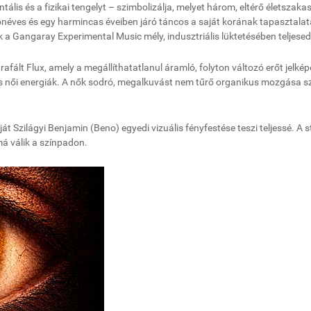
ntális és a fizikai tengelyt – szimbolizálja, melyet három, eltérő életszak
szonéves és egy harmincas éveiben járó táncos a saját korának tapasztalat
 a Gangaray Experimental Music mély, indusztriális lüktetésében teljesedi
rafált Flux, amely a megállíthatatlanul áramló, folyton változó erőt jelképe
ris női energiák. A nők sodró, megalkuvást nem tűrő organikus mozgása s
Szilágyi Benjamin (Beno) egyedi vizuális fényfestése teszi teljessé. A st
má válik a színpadon.