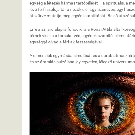
egység a létezés hármas tartópillérét – a spirituális, a me
lévő férfi szólója tár a nézők elé. Egy tizenéves, egy hu
átszűrve mutatja meg egyéni stabilitását. Belső utazásuk
Erre a szilárd alapra fonódik rá a Rónai Attila által koreog
térnek vissza a társulat védjegyének számító, elementá
egységgé olvad a férfiak feszességével.
A dimenziók egymásba simulását és a darab atmoszféráját 
és az áramlás pulzálása így egyetlen, lélegző univerzum