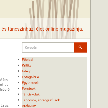
és táncszínházi élet online magazinja.
Keresés
Főoldal
Kritika
Interjú
Fotógaléria
rstánc
Együttesek
mint a
Források
elsöprő,
Tánciskolák
.
Táncosok, koreográfusok
 Ez az
Archívum