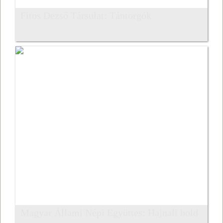
Fitos Dezső Társulat: Tántorgók
Magyar Állami Népi Együttes: Hajnali hold