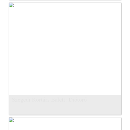
Szegedi Kortárs Balett: Diótörő