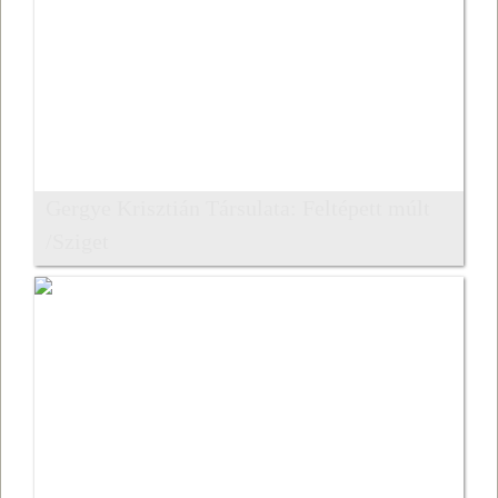
Gergye Krisztián Társulata: Feltépett múlt
/Sziget