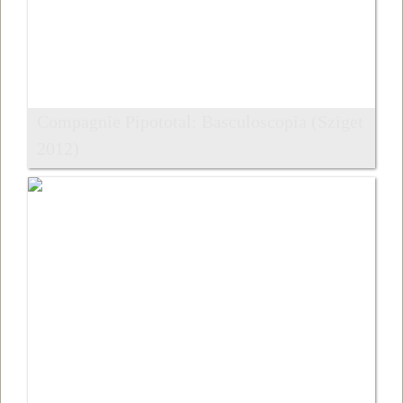
Compagnie Pipototal: Basculoscopia (Sziget
2012)