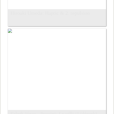
Hiroaki Umeda: Haptic & 2. repulsion
Feledi János - Puccini: Le villi (Lidércek)