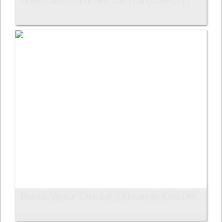
Bozsik Yvette Társulat: Orfeusz és Euridiké