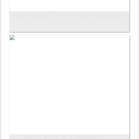
Nigel Charnock - Forte Társulat: Revolution
Compagnie Adrien M: Cinématique