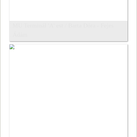
MU Terminál 'A' est / Barta Dóra - Fejes
Ádám