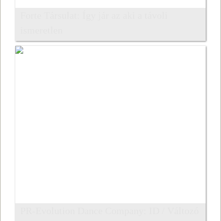
Forte Társulat: Így jár az aki a távoli
ismeretlen
PR-Evolution Dance Company: ID / Változó