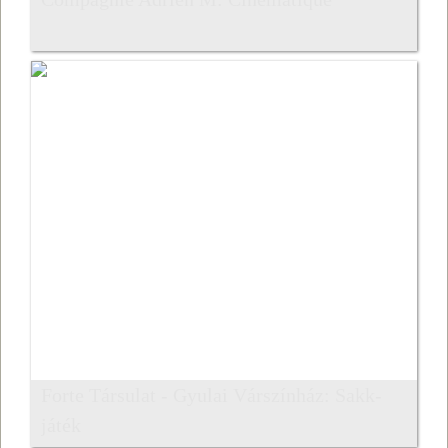
Forte Társulat - Gyulai Várszínház: Sakk-
játék