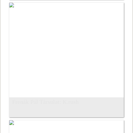
Frenák Pál Társulat: K.rush