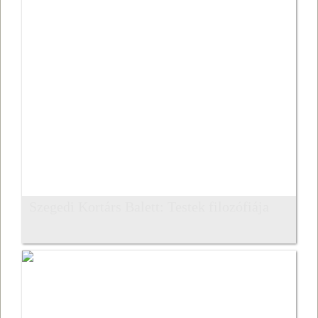
Szegedi Kortárs Balett: Testek filozófiája