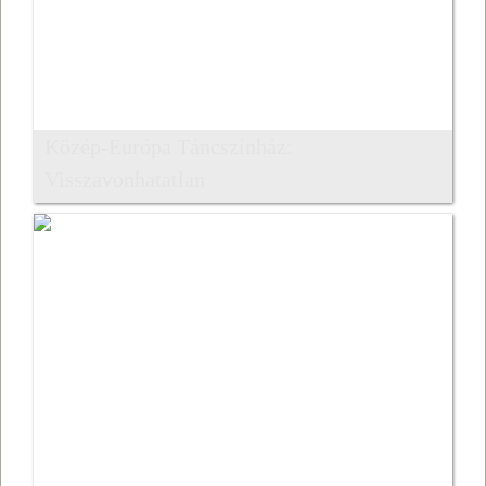
Közép-Európa Táncszínház:
Visszavonhatatlan