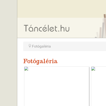
Fotógaléria
Fotógaléria