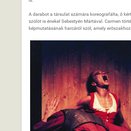
is.
A darabot a társulat számára koreografálta, ő kér
szólót is énekel Sebestyén Mártával. Carmen törté
képmutatásának harcáról szól, amely erőszakhoz 