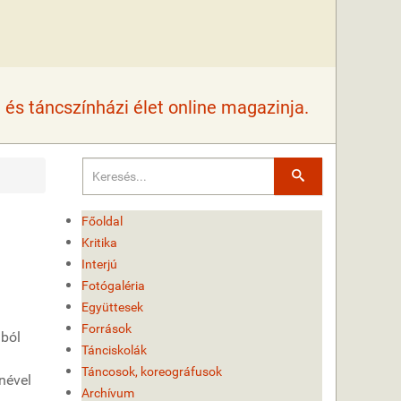
és táncszínházi élet online magazinja.
Keresés
Főoldal
Kritika
Interjú
Fotógaléria
Együttesek
Források
ából
Tánciskolák
Táncosok, koreográfusok
nével
Archívum