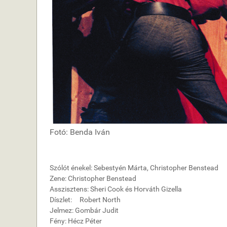
Fotó: Benda Iván
Szólót énekel: Sebestyén Márta, Christopher Benstead
Zene: Christopher Benstead
Asszisztens: Sheri Cook és Horváth Gizella
Díszlet: Robert North
Jelmez: Gombár Judit
Fény: Hécz Péter