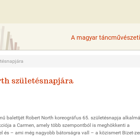
A magyar táncművészeti 
etésnapjára
rth születésnapjára
ű balettjét Robert North koreográfus 65. születésnapja alkalm
trakciója a Carmen, amely több szempontból is meghökkenti a
tel és – ami még nagyobb bátorságra vall – a közismert Bizet-ze