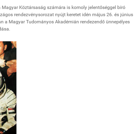
a Magyar Köztársaság számára is komoly jelentőséggel bíró
gos rendezvénysorozat nyújt keretet idén május 26. és június 
6-án a Magyar Tudományos Akadémián rendezendő ünnepélyes
dása.