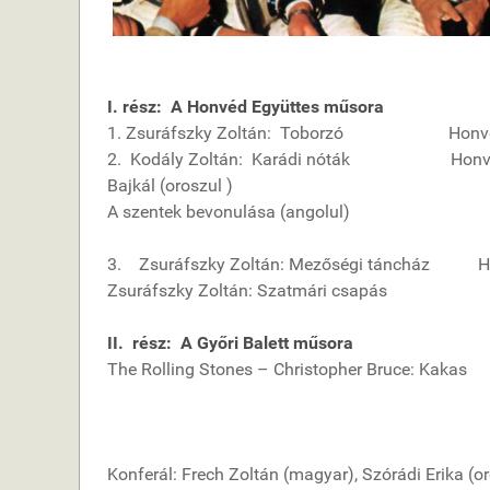
I. rész: A Honvéd Együttes műsora
1. Zsuráfszky Zoltán: Toborzó Honvéd T
2. Kodály Zoltán: Karádi nóták Honvéd
Bajkál (oroszul )
A szentek bevonulása (angolul)
3. Zsuráfszky Zoltán: Mezőségi táncház Hon
Zsuráfszky Zoltán: Szatmári csapás
II. rész: A Győri Balett műsora
The Rolling Stones – Christopher Bruce: Kakas
Konferál: Frech Zoltán (magyar), Szórádi Erika (or