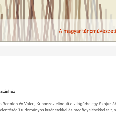
A magyar táncművészeti 
cszínház
 Bertalan és Valerij Kubaszov elindult a világűrbe egy Szojuz-3
 jelentőségű tudományos kísérletekkel és megfigyelésekkel telt, 