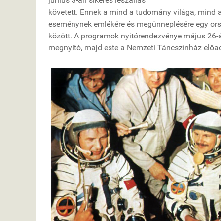
június 3-án sikeres leszállás
követett. Ennek a mind a tudomány világa, mind 
eseménynek emlékére és megünneplésére egy orszá
között. A programok nyitórendezvénye május 2
megnyitó, majd este a Nemzeti Táncszínház előa