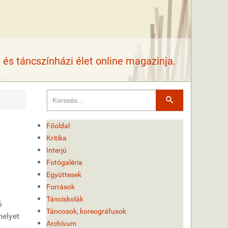
és táncszínházi élet online magazinja.
Keresés
Főoldal
Kritika
Interjú
Fotógaléria
Együttesek
Források
Tánciskolák
6
Táncosok, koreográfusok
melyet
Archívum