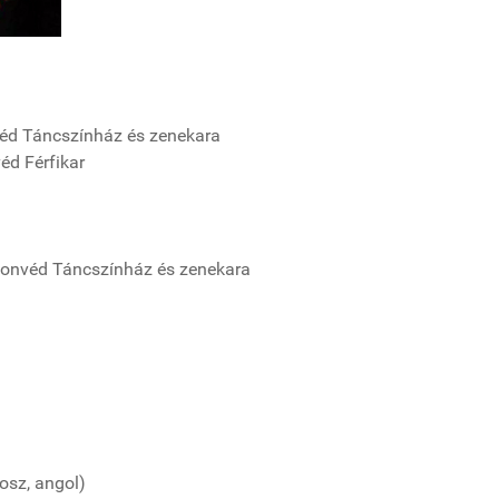
áncszínház és zenekara
 Férfikar
véd Táncszínház és zenekara
osz, angol)