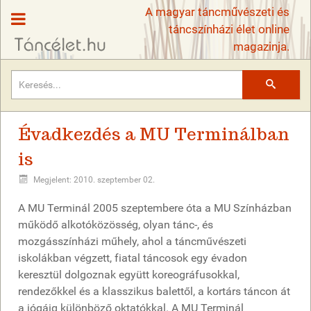
A magyar táncművészeti és
táncszínházi élet online
magazinja.
Keresés
Évadkezdés a MU Terminálban
is
Megjelent: 2010. szeptember 02.
A MU Terminál 2005 szeptembere óta a MU Színházban
működő alkotóközösség, olyan tánc-, és
mozgásszínházi műhely, ahol a táncművészeti
iskolákban végzett, fiatal táncosok egy évadon
keresztül dolgoznak együtt koreográfusokkal,
rendezőkkel és a klasszikus balettől, a kortárs táncon át
a jógáig különböző oktatókkal. A MU Terminál