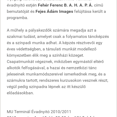
évadnyitó estjén
Fehér Ferenc B. A. H. A. P. Á.
című
bemutatóját és
Fejes Ádám Images
felújítása került a
programba.
A műhely a pályakezdők számára megadja azt a
szakmai tudást, amelyet csak a folyamatos táncképzés
és a színpadi munka adhat. A képzés résztvevői egy
éves védettségben, a társulati munkát modellező
környezetben élik meg a színházi közeget.
Csapatmunkát végeznek, miközben egymástól eltérő
alkotók felfogásával, a hazai és nemzetközi tánc
jeleseinek munkamódszereivel ismerkednek meg, és a
számukra tartott, rendszeres kurzusokon vesznek részt,
végül pedig színpadra lépnek az itt készülő
előadásokban.
MU Terminál Évadnyitó 2010/2011