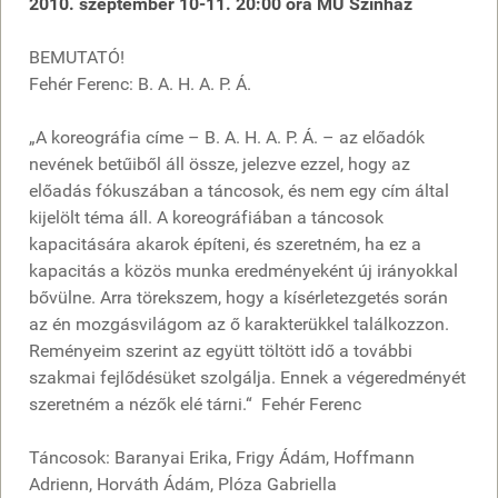
2010. szeptember 10-11. 20:00 óra MU Színház
BEMUTATÓ!
Fehér Ferenc: B. A. H. A. P. Á.
„A koreográfia címe – B. A. H. A. P. Á. – az előadók
nevének betűiből áll össze, jelezve ezzel, hogy az
előadás fókuszában a táncosok, és nem egy cím által
kijelölt téma áll. A koreográfiában a táncosok
kapacitására akarok építeni, és szeretném, ha ez a
kapacitás a közös munka eredményeként új irányokkal
bővülne. Arra törekszem, hogy a kísérletezgetés során
az én mozgásvilágom az ő karakterükkel találkozzon.
Reményeim szerint az együtt töltött idő a további
szakmai fejlődésüket szolgálja. Ennek a végeredményét
szeretném a nézők elé tárni.“ Fehér Ferenc
Táncosok: Baranyai Erika, Frigy Ádám, Hoffmann
Adrienn, Horváth Ádám, Plóza Gabriella