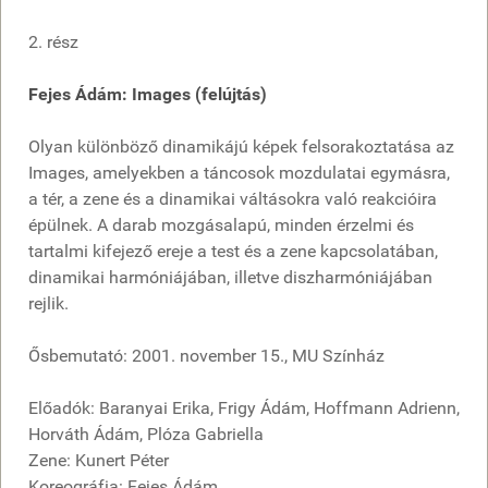
2. rész
Fejes Ádám: Images (felújtás)
Olyan különböző dinamikájú képek felsorakoztatása az
Images, amelyekben a táncosok mozdulatai egymásra,
a tér, a zene és a dinamikai váltásokra való reakcióira
épülnek. A darab mozgásalapú, minden érzelmi és
tartalmi kifejező ereje a test és a zene kapcsolatában,
dinamikai harmóniájában, illetve diszharmóniájában
rejlik.
Ősbemutató: 2001. november 15., MU Színház
Előadók: Baranyai Erika, Frigy Ádám, Hoffmann Adrienn,
Horváth Ádám, Plóza Gabriella
Zene: Kunert Péter
Koreográfia: Fejes Ádám