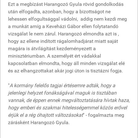
Ezt a megbízást Harangozó Gyula rövid gondolkodás
után elfogadta, azonban, hogy a bizottságot ne
lehessen elfogultsággal vádolni, addig nem kezdi meg
a munkát amíg a Keveházi Gábor ellen folytatandó
vizsgálat le nem zárul. Harangozó elmondta azt is ,
hogy az ellene indított rágalomhadjárat miatt saját
magára is átvilágítást kezdeményezett a
minisztériumban. A személyét ért vádakkal
kapcsolatban elmondta, hogy áll minden vizsgálat elé
és az elhangzottakat akár jogi úton is tisztázni fogja.
"
A kormány felelős tagjai értésemre adták, hogy a
jelenlegi helyzet fonákságával maguk is tisztában
vannak, de éppen ennek megváltoztatására hívtak haza,
hogy emberi és szakmai hitelességemmel közös erővel
érjük el a rég óhajtott változásokat
" - fogalmazta meg
zárásként Harangozó Gyula.