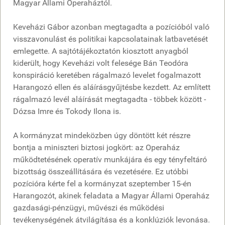
Magyar Állami Operaháztól.
Keveházi Gábor azonban megtagadta a pozícióból való
visszavonulást és politikai kapcsolatainak latbavetését
emlegette. A sajtótájékoztatón kiosztott anyagból
kiderült, hogy Keveházi volt felesége Bán Teodóra
konspiráció keretében rágalmazó levelet fogalmazott
Harangozó ellen és aláírásgyűjtésbe kezdett. Az említett
rágalmazó levél aláírását megtagadta - többek között -
Dózsa Imre és Tokody Ilona is.
A kormányzat mindeközben úgy döntött két részre
bontja a miniszteri biztosi jogkört: az Operaház
működtetésének operatív munkájára és egy tényfeltáró
bizottság összeállítására és vezetésére. Ez utóbbi
pozícióra kérte fel a kormányzat szeptember 15-én
Harangozót, akinek feladata a Magyar Állami Operaház
gazdasági-pénzügyi, művészi és működési
tevékenységének átvilágítása és a konklúziók levonása.