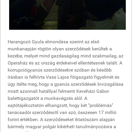
Harangozó Gyula elmondása szerint az első
munkanapján rögtön olyan szerződések kerültek a
kezébe, melyet mind gazdaságilag mind szakmailag, az
Operaház és az ország érdekeivel ellentétesnek talált. A
korrupciógyanús szerződésekre szóban és később
írásban is felhívta Vass Lajos főigazgató figyelmét és
úgy ítélte meg, hogy a gyanús szerződések kivizsgálása
miatt azonnali hatállyal felmenti Keveházi Gábor
balettigazgatót a munkavégzés alól. A
sajtótájékoztatón elhangzott, hogy két "problémás"
tanácsadói szerződésről van szó, összesen 17 millió
forint értékben. A szerződéseket iktatószám alapján
bármely magyar polgár kikérheti tanulmányozásra a