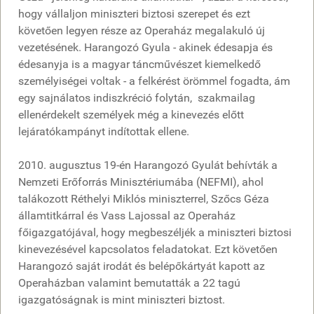
hogy vállaljon miniszteri biztosi szerepet és ezt
követően legyen része az Operaház megalakuló új
vezetésének. Harangozó Gyula - akinek édesapja és
édesanyja is a magyar táncművészet kiemelkedő
személyiségei voltak - a felkérést örömmel fogadta, ám
egy sajnálatos indiszkréció folytán, szakmailag
ellenérdekelt személyek még a kinevezés előtt
lejáratókampányt indítottak ellene.
2010. augusztus 19-én Harangozó Gyulát behívták a
Nemzeti Erőforrás Minisztériumába (NEFMI), ahol
talákozott Réthelyi Miklós miniszterrel, Szőcs Géza
államtitkárral és Vass Lajossal az Operaház
főigazgatójával, hogy megbeszéljék a miniszteri biztosi
kinevezésével kapcsolatos feladatokat. Ezt követően
Harangozó saját irodát és belépőkártyát kapott az
Operaházban valamint bemutatták a 22 tagú
igazgatóságnak is mint miniszteri biztost.