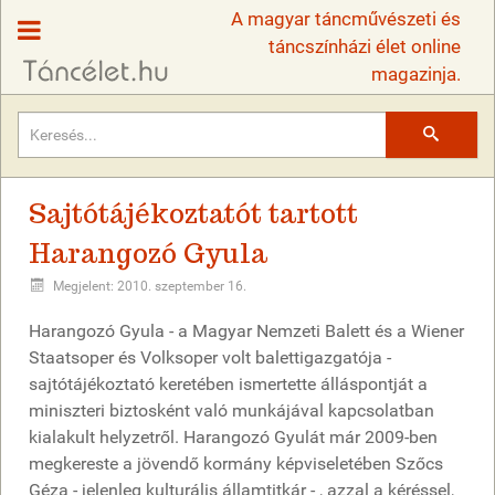
A magyar táncművészeti és
táncszínházi élet online
magazinja.
Keresés
Sajtótájékoztatót tartott
Harangozó Gyula
Megjelent: 2010. szeptember 16.
Harangozó Gyula - a Magyar Nemzeti Balett és a Wiener
Staatsoper és Volksoper volt balettigazgatója -
sajtótájékoztató keretében ismertette álláspontját a
miniszteri biztosként való munkájával kapcsolatban
kialakult helyzetről. Harangozó Gyulát már 2009-ben
megkereste a jövendő kormány képviseletében Szőcs
Géza - jelenleg kulturális államtitkár - , azzal a kéréssel,