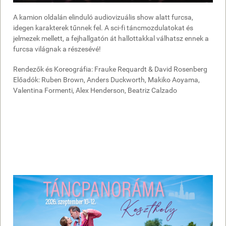
A kamion oldalán elinduló audiovizuális show alatt furcsa,
idegen karakterek tűnnek fel. A sci-fi táncmozdulatokat és
jelmezek mellett, a fejhallgatón át hallottakkal válhatsz ennek a
furcsa világnak a részesévé!
Rendezők és Koreográfia: Frauke Requardt & David Rosenberg
Előadók: Ruben Brown, Anders Duckworth, Makiko Aoyama,
Valentina Formenti, Alex Henderson, Beatriz Calzado