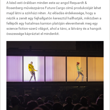
A késő esti órákban minden este az angol Requardt &
Rosenberg művészpáros Future Cargo című produkcióját lehet
majd látni a színházi réten. Az előadás érdekessége, hogy a
nézők a zenét egy fejhallgatón keresztül hallhatják, miközben a
fellépők egy hatalmas kamion platóján elevenítenek meg egy
science fiction-szerű világot, ahol a tánc, a látvány és a hangok
összessége kápráztat el mindenkit.