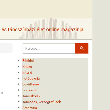
és táncszínházi élet online magazinja.
Keresés
Főoldal
Kritika
Interjú
Fotógaléria
Együttesek
Források
m
Tánciskolák
Táncosok, koreográfusok
Archívum