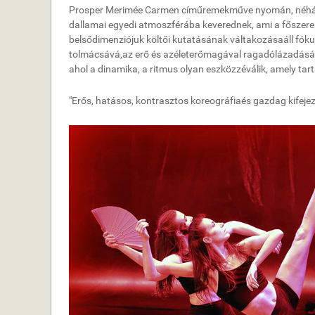
Prosper Merim
é
e Carmen c
í
m
ű
remekm
ű
ve nyom
á
n, n
é
h
dallamai egyedi atmoszf
é
r
á
ba keverednek, ami a f
ő
szere
bels
ő
dimenzi
ó
juk k
ö
lt
ő
i kutat
á
s
á
nak v
á
ltakoz
á
sa
á
ll f
ó
ku
tolm
á
cs
á
v
á
,
az er
ő é
s az
é
leter
ő
mag
á
val ragad
ó
l
á
zad
á
s
á
ahol a dinamika, a ritmus olyan eszk
ö
zz
é
v
á
lik, amely tar
"
Er
ő
s, hat
á
sos, kontrasztos koreogr
á
fia
é
s gazdag kifeje