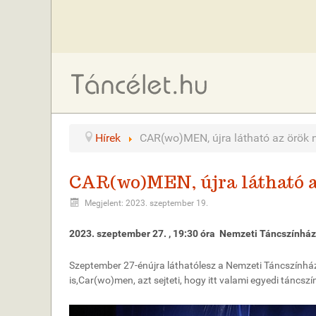
Hírek
CAR(wo)MEN, újra látható az örök 
CAR(wo)MEN, újra látható a
Megjelent: 2023. szeptember 19.
2023. s
zeptember 27. , 19:30 óra Nemzeti T
á
ncsz
í
nh
á
z
Szeptember 27-
é
n
ú
jra l
á
that
ó
lesz a Nemzeti T
á
ncsz
í
nh
á
is,
Car(wo)men
, azt sejteti, hogy itt valami egyedi t
á
ncsz
í