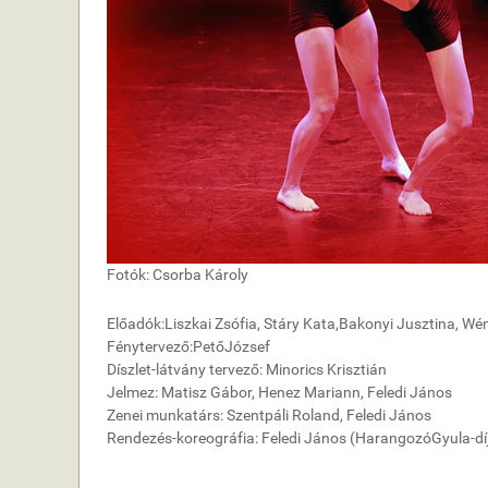
Fotók: Csorba Károly
El
ő
ad
ó
k:
Liszkai Zs
ó
fia, St
á
ry Kata
,
Bakonyi Jusztina, W
é
F
é
nytervez
ő
:
Pet
ő
J
ó
zsef
D
í
szlet-l
á
tv
á
ny tervez
ő
: Minorics Kriszti
á
n
Jelmez: Matisz G
á
bor, Henez Mariann, Feledi J
á
nos
Zenei munkat
á
rs: Szentp
á
li Roland, Feledi J
á
nos
Rendez
é
s-koreogr
á
fia: Feledi J
á
nos
(Harangoz
ó
Gyula-d
í