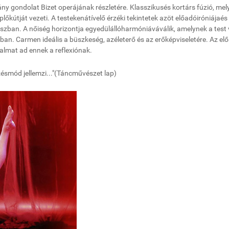
á
ny gondolat Bizet oper
á
j
á
nak r
é
szlet
é
re.
Klasszikus
é
s kort
á
rs f
ú
zi
ó
, mel
pl
ő
k
ú
tj
á
t vezeti. A testeken
á
t
í
vel
ő é
rz
é
ki tekintetek az
ö
t el
ő
ad
ó
ir
ó
ni
á
ja
é
s
szban.
A n
ő
is
é
g horizontja egyed
ü
l
á
ll
ó
harm
ó
ni
á
v
á
v
á
lik, amelynek a test 
ban.
Carmen ide
á
lis a b
ü
szkes
é
g, az
é
leter
ő é
s az er
ő
k
é
pviselet
é
re. Az el
ő
talmat ad ennek a reflexi
ó
nak.
z
é
sm
ó
d jellemzi
..."
(T
á
ncm
ű
v
é
szet lap)