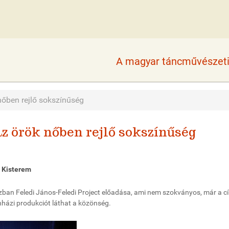
A magyar táncművészeti 
nőben rejlő sokszínűség
z örök nőben rejlő sokszínűség
 Kisterem
zban Feledi J
á
nos-Feledi Project el
ő
ad
á
sa, ami nem szokv
á
nyos, m
á
r a c
í
nh
á
zi produkci
ó
t l
á
that a k
ö
z
ö
ns
é
g.