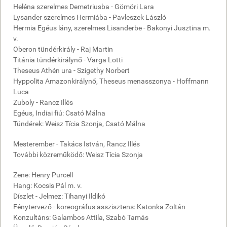
Heléna szerelmes Demetriusba - Gömöri Lara
Lysander szerelmes Hermiába - Pavleszek László
Hermia Egéus lány, szerelmes Lisanderbe - Bakonyi Jusztina m.
v.
Oberon tündérkirály - Raj Martin
Titánia tündérkirálynő - Varga Lotti
Theseus Athén ura - Szigethy Norbert
Hyppolita Amazonkirálynő, Theseus menasszonya - Hoffmann
Luca
Zuboly - Rancz Illés
Egéus, Indiai fiú: Csató Málna
Tündérek: Weisz Tícia Szonja, Csató Málna
Mesterember - Takács István, Rancz Illés
További közreműködő: Weisz Tícia Szonja
Zene: Henry Purcell
Hang: Kocsis Pál m. v.
Díszlet - Jelmez: Tihanyi Ildikó
Fénytervező - koreográfus asszisztens: Katonka Zoltán
Konzultáns: Galambos Attila, Szabó Tamás