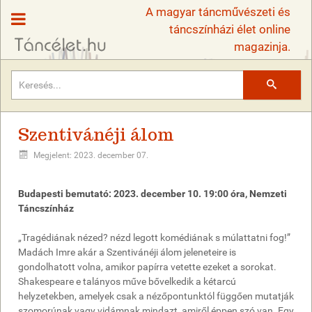
A magyar táncművészeti és
táncszínházi élet online
magazinja.
Keresés
Szentivánéji álom
Megjelent: 2023. december 07.
Budapesti bemutató: 2023. december 10. 19:00 óra, Nemzeti
Táncszínház
„Tragédiának nézed? nézd legott komédiának s múlattatni fog!”
Madách Imre akár a Szentivánéji álom jeleneteire is
gondolhatott volna, amikor papírra vetette ezeket a sorokat.
Shakespeare e talányos műve bővelkedik a kétarcú
helyzetekben, amelyek csak a nézőpontunktól függően mutatják
szomorúnak vagy vidámnak mindazt, amiről éppen szó van. Egy