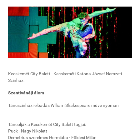
Kecskemét City Balett - Kecskeméti Katona József Nemzeti
Színház:
Szentivánéji álom
Táncszínházi előadás William Shakespeare műve nyomán
Táncolják a Kecskemét City Balett tagjai:
Puck - Nagy Nikolett
Demetrius szerelmes Hermiába - Földesi Milán