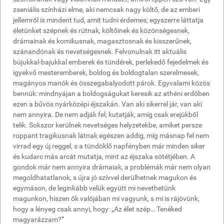
zseniális színházi elme, aki nemcsak nagy költő, de az emberi
jellemről is mindent tud, amit tudni érdemes; egyszerre láttatja
életünket szépnek és rútnak, költőinek és közönségesnek,
drámainak és komikusnak, magasztosnak és kisszerűnek,
szánandónak és nevetségesnek. Felvonulnak itt aktuális
bújukkal-bajukkal emberek és tündérek, perlekedő fejedelmek és
igyekvő mesteremberek, boldog és boldogtalan szerelmesek,
magányos manók és összegabalyodott párok. Egyvalami közös
bennük: mindnyájan a boldogságukat keresik az athéni erdőben
ezen a bűvös nyárközépi éjszakán. Van aki sikerrel jár, van aki
nem annyira. De nem adják fel; kutatják, amíg csak erejükből
telik. Sokszor kerülnek nevetséges helyzetekbe, amiket persze
roppant tragikusnak látnak egészen addig, míg másnap fel nem
virrad egy új reggel, s a tündöklő napfényben már minden siker
és kudarc más arcát mutatja, mint az éjszaka sötétjében. A
gondok már nem annyira drámaiak, a problémák már nem olyan
megoldhatatlanok, s újra jó szívvel derülhetnek magukon és
egymáson, de leginkább velük együtt mi nevethetünk
magunkon, hiszen ők valójában mi vagyunk, s mi is rájövünk,
hogy a lényeg csak annyi, hogy: „Az élet szép… Tenéked
magyarázzam?”