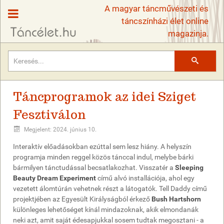
A magyar táncművészeti és
táncszínházi élet online
magazinja.
Keresés
Táncprogramok az idei Sziget
Fesztiválon
Megjelent: 2024. június 10.
Interaktív előadásokban ezúttal sem lesz hiány. A helyszín
programja minden reggel közös tánccal indul, melybe bárki
bármilyen tánctudással becsatlakozhat. Visszatér a
Sleeping
Beauty Dream Experiment
című alvó installációja, ahol egy
vezetett álomtúrán vehetnek részt a látogatók. Tell Daddy című
projektjében az Egyesült Királyságból érkező
Bush Hartshorn
különleges lehetőséget kínál mindazoknak, akik elmondanák
neki azt, amit saját édesapjukkal sosem tudtak megosztani - a