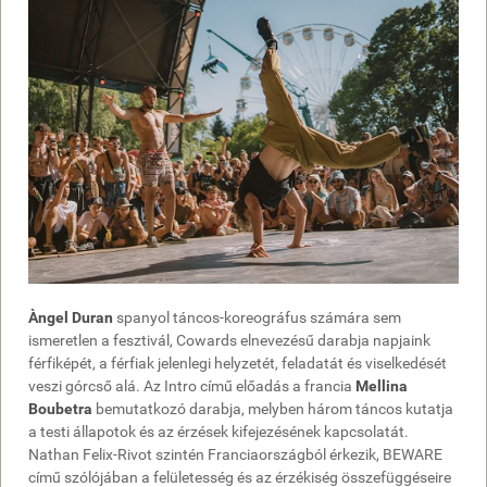
Àngel Duran
spanyol táncos-koreográfus számára sem
ismeretlen a fesztivál, Cowards elnevezésű darabja napjaink
férfiképét, a férfiak jelenlegi helyzetét, feladatát és viselkedését
veszi górcső alá. Az Intro című előadás a francia
Mellina
Boubetra
bemutatkozó darabja, melyben három táncos kutatja
a testi állapotok és az érzések kifejezésének kapcsolatát.
Nathan Felix-Rivot szintén Franciaországból érkezik, BEWARE
című szólójában a felületesség és az érzékiség összefüggéseire