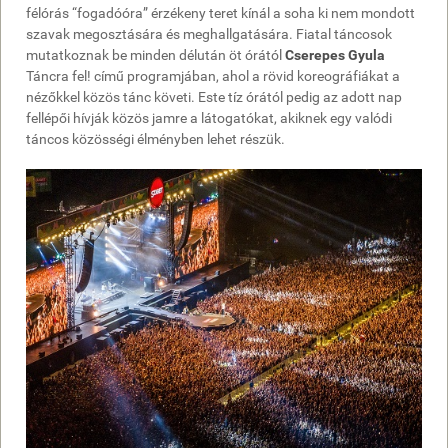
félórás “fogadóóra” érzékeny teret kínál a soha ki nem mondott
szavak megosztására és meghallgatására. Fiatal táncosok
mutatkoznak be minden délután öt órától
Cserepes Gyula
Táncra fel! című programjában, ahol a rövid koreográfiákat a
nézőkkel közös tánc követi. Este tíz órától pedig az adott nap
fellépői hívják közös jamre a látogatókat, akiknek egy valódi
táncos közösségi élményben lehet részük.