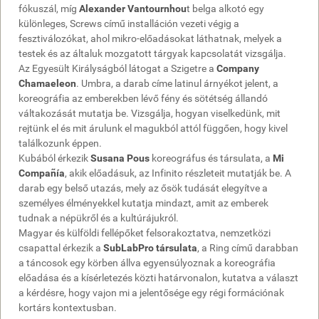
fókuszál, míg
Alexander Vantournhou
t belga alkotó egy
különleges, Screws című installáción vezeti végig a
fesztiválozókat, ahol mikro-előadásokat láthatnak, melyek a
testek és az általuk mozgatott tárgyak kapcsolatát vizsgálja.
Az Egyesült Királyságból látogat a Szigetre a
Company
Chamaeleon
. Umbra, a darab címe latinul árnyékot jelent, a
koreográfia az emberekben lévő fény és sötétség állandó
váltakozását mutatja be. Vizsgálja, hogyan viselkedünk, mit
rejtünk el és mit árulunk el magukból attól függően, hogy kivel
találkozunk éppen.
Kubából érkezik
Susana Pous
koreográfus és társulata, a
Mi
Compañía
, akik előadásuk, az Infinito részleteit mutatják be. A
darab egy belső utazás, mely az ősök tudását elegyítve a
személyes élményekkel kutatja mindazt, amit az emberek
tudnak a népükről és a kultúrájukról.
Magyar és külföldi fellépőket felsorakoztatva, nemzetközi
csapattal érkezik a
SubLabPro társulata
, a Ring című darabban
a táncosok egy körben állva egyensúlyoznak a koreográfia
előadása és a kísérletezés közti határvonalon, kutatva a választ
a kérdésre, hogy vajon mi a jelentősége egy régi formációnak
kortárs kontextusban.