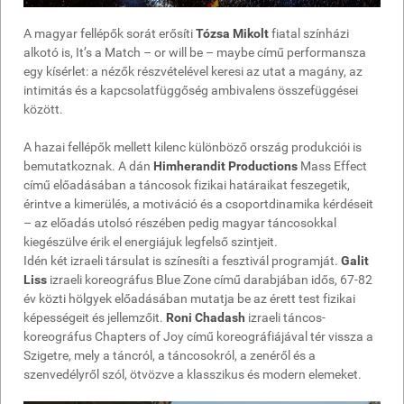
A magyar fellépők sorát erősíti
Tózsa Mikolt
fiatal színházi
alkotó is, It’s a Match – or will be – maybe című performansza
egy kísérlet: a nézők részvételével keresi az utat a magány, az
intimitás és a kapcsolatfüggőség ambivalens összefüggései
között.
A hazai fellépők mellett kilenc különböző ország produkciói is
bemutatkoznak. A dán
Himherandit Productions
Mass Effect
című előadásában a táncosok fizikai határaikat feszegetik,
érintve a kimerülés, a motiváció és a csoportdinamika kérdéseit
– az előadás utolsó részében pedig magyar táncosokkal
kiegészülve érik el energiájuk legfelső szintjeit.
Idén két izraeli társulat is színesíti a fesztivál programját.
Galit
Liss
izraeli koreográfus Blue Zone című darabjában idős, 67-82
év közti hölgyek előadásában mutatja be az érett test fizikai
képességeit és jellemzőit.
Roni Chadash
izraeli táncos-
koreográfus Chapters of Joy című koreográfiájával tér vissza a
Szigetre, mely a táncról, a táncosokról, a zenéről és a
szenvedélyről szól, ötvözve a klasszikus és modern elemeket.