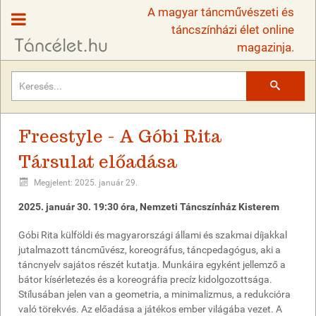
A magyar táncművészeti és
táncszínházi élet online
magazinja.
Keresés
Freestyle - A Góbi Rita
Társulat előadása
Megjelent: 2025. január 29.
2025. január 30. 19:30 óra, Nemzeti Táncszínház Kisterem
Góbi Rita külföldi és magyarországi állami és szakmai díjakkal
jutalmazott táncművész, koreográfus, táncpedagógus, aki a
táncnyelv sajátos részét kutatja. Munkáira egyként jellemző a
bátor kísérletezés és a koreográfia precíz kidolgozottsága.
Stílusában jelen van a geometria, a minimalizmus, a redukcióra
való törekvés. Az előadása a játékos ember világába vezet. A