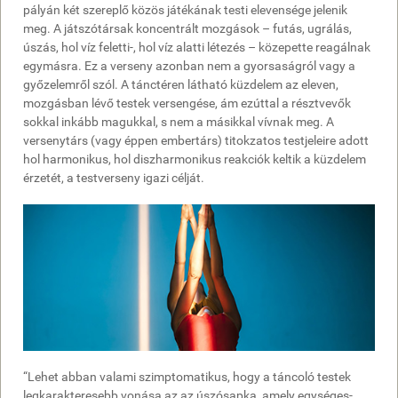
pályán két szereplő közös játékának testi elevensége jelenik
meg. A játszótársak koncentrált mozgások – futás, ugrálás,
úszás, hol víz feletti-, hol víz alatti létezés – közepette reagálnak
egymásra. Ez a verseny azonban nem a gyorsaságról vagy a
győzelemről szól. A tánctéren látható küzdelem az eleven,
mozgásban lévő testek versengése, ám ezúttal a résztvevők
sokkal inkább magukkal, s nem a másikkal vívnak meg. A
versenytárs (vagy éppen embertárs) titokzatos testjeleire adott
hol harmonikus, hol diszharmonikus reakciók keltik a küzdelem
érzetét, a testverseny igazi célját.
“Lehet abban valami szimptomatikus, hogy a táncoló testek
legkarakteresebb vonása az az úszósapka, amely egységes-