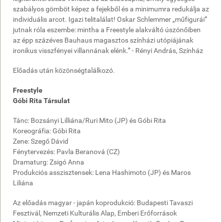
szabályos gömböt képez a fejekből és a minimumra redukálja az
individuális arcot. Igazi telitalálat! Oskar Schlemmer „műfigurái”
jutnak róla eszembe: mintha a Freestyle alakváltó úszónőiben
az épp százéves Bauhaus magasztos színházi utópiájának
ironikus visszfényei villannának elénk.” - Rényi András, Színház
Előadás után közönségtalálkozó.
Freestyle
Góbi Rita Társulat
Tánc: Bozsányi Lilliána/Ruri Mito (JP) és Góbi Rita
Koreográfia: Góbi Rita
Zene: Szegő Dávid
Fénytervezés: Pavla Beranová (CZ)
Dramaturg: Zsigó Anna
Produkciós asszisztensek: Lena Hashimoto (JP) és Maros
Liliána
Az előadás magyar - japán koprodukció: Budapesti Tavaszi
Fesztivál, Nemzeti Kulturális Alap, Emberi Erőforrások