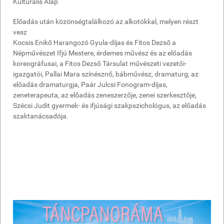
Kulturális Alap
Előadás után közönségtalálkozó az alkotókkal, melyen részt
vesz
Kocsis Enikő Harangozó Gyula-díjas és Fitos Dezső a
Népművészet Ifjú Mestere, érdemes művész és az előadás
koreográfusai, a Fitos Dezső Társulat művészeti vezetői-
igazgatói, Pallai Mara színésznő, bábművész, dramaturg, az
előadás dramaturgja, Paár Julcsi Fonogram-díjas,
zeneterapeuta, az előadás zeneszerzője, zenei szerkesztője,
Szécsi Judit gyermek- és ifjúsági szakpszichológus, az előadás
szaktanácsadója.