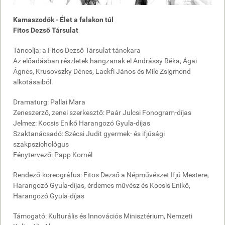
Kamaszodók - Élet a falakon túl
Fitos Dezső Társulat
Táncolja: a Fitos Dezső Társulat tánckara
Az előadásban részletek hangzanak el Andrássy Réka, Ágai
Ágnes, Krusovszky Dénes, Lackfi János és Mile Zsigmond
alkotásaiból.
Dramaturg: Pallai Mara
Zeneszerző, zenei szerkesztő: Paár Julcsi Fonogram-díjas
Jelmez: Kocsis Enikő Harangozó Gyula-díjas
Szaktanácsadó: Szécsi Judit gyermek- és ifjúsági
szakpszichológus
Fénytervező: Papp Kornél
Rendező-koreográfus: Fitos Dezső a Népművészet Ifjú Mestere,
Harangozó Gyula-díjas, érdemes művész és Kocsis Enikő,
Harangozó Gyula-díjas
Támogató: Kulturális és Innovációs Minisztérium, Nemzeti