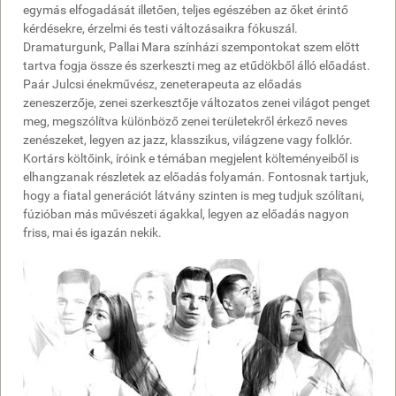
egymás elfogadását illetően, teljes egészében az őket érintő
kérdésekre, érzelmi és testi változásaikra fókuszál.
Dramaturgunk, Pallai Mara színházi szempontokat szem előtt
tartva fogja össze és szerkeszti meg az etűdökből álló előadást.
Paár Julcsi énekművész, zeneterapeuta az előadás
zeneszerzője, zenei szerkesztője változatos zenei világot penget
meg, megszólítva különböző zenei területekről érkező neves
zenészeket, legyen az jazz, klasszikus, világzene vagy folklór.
Kortárs költőink, íróink e témában megjelent költeményeiből is
elhangzanak részletek az előadás folyamán. Fontosnak tartjuk,
hogy a fiatal generációt látvány szinten is meg tudjuk szólítani,
fúzióban más művészeti ágakkal, legyen az előadás nagyon
friss, mai és igazán nekik.