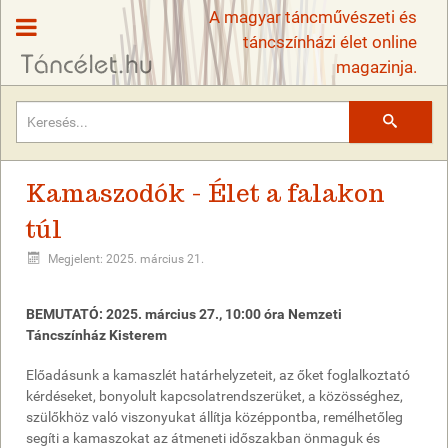
A magyar táncművészeti és
táncszínházi élet online
magazinja.
Keresés
Kamaszodók - Élet a falakon
túl
Megjelent: 2025. március 21.
BEMUTATÓ: 2025. március 27., 10:00 óra Nemzeti
Táncszínház Kisterem
Előadásunk a kamaszlét határhelyzeteit, az őket foglalkoztató
kérdéseket, bonyolult kapcsolatrendszerüket, a közösséghez,
szülőkhöz való viszonyukat állítja középpontba, remélhetőleg
segíti a kamaszokat az átmeneti időszakban önmaguk és