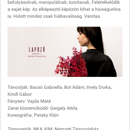
befolyásolnak, manipulálnak, torzítanak. Felértékelődik
a saját kép. Az elképesztő képözön kihat a hiúságunkra
is. Holott mindez csak hiábavalóság. Vanitas.
Táncolják: Bacsó Gabriella, Bot Ádám, Imely Dorka,
Kindl Gábor
Fényterv: Vajda Máté
Zenei közreműködő: Gergely Attila
Koreográfia: Pataky Klári
Támogatók: NKA, KIM, Nemzeti Táncszínház