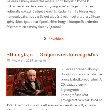
24 órás élménykínálattal készül. Több helyszín költözik,
miközben a fesztiválváros új „negyedei” a Sziget műfaji és
kulturális sokszínűségét élénkítik. Kádár Tamás főszervező
hangsúlyozta, hogy a Sziget alapértékeit megtartva, a változó
igényekhez igazodva lépnek előre, hogy a látogatók számára
felejthetetlen élményeket nyújtsanak.
Bővebben...
Elhunyt Jurij Grigorovics koreográfus
Megjelent: 2025. június 06.
98 éves korában elhunyt
Jurij Grigorovics, az elismert
orosz balettkoreográfus. A
20. század egyik
legnagyobb
koreográfusaként
emlegetett művész 1964 és
1995 között a Bolsoj Balett művészeti vezetője volt, amelyet