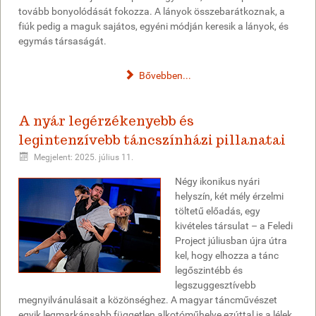
tovább bonyolódását fokozza. A lányok összebarátkoznak, a
fiúk pedig a maguk sajátos, egyéni módján keresik a lányok, és
egymás társaságát.
Bővebben...
A nyár legérzékenyebb és
legintenzívebb táncszínházi pillanatai
Megjelent: 2025. július 11.
Négy ikonikus nyári
helyszín, két mély érzelmi
töltetű előadás, egy
kivételes társulat – a Feledi
Project júliusban újra útra
kel, hogy elhozza a tánc
legőszintébb és
legszuggesztívebb
megnyilvánulásait a közönséghez. A magyar táncművészet
egyik legmarkánsabb független alkotóműhelye ezúttal is a lélek