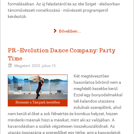
formálásában. Az új feladatáról és az idei Sziget - elsősorban
táncművészeti vonatkozású - művészeti programjairól
kérdeztük.
Bővebben...
PR–Evolution Dance Company: Party
Time
Megjelent: 2025. július 15.
Két megtévesztően
hasonlatos bőrönd nem a
megfelelő kezekbe kerül.
Ezzel egy bonyodalmakkal
teli kalandos utazásra
Bemutató a Táncpark keretében
indulnak szereplőink, ahol
nem kerüli el őket a sok félreértés és komikus helyzet, hiszen
mindenki másnak hiszi a másikat, mint aki az valójában. A
kavarodásban a szálak végzetesen összekuszálódnak. Az
utazás összezárja a szereplőket egy térbe, ami a kapcsolatok