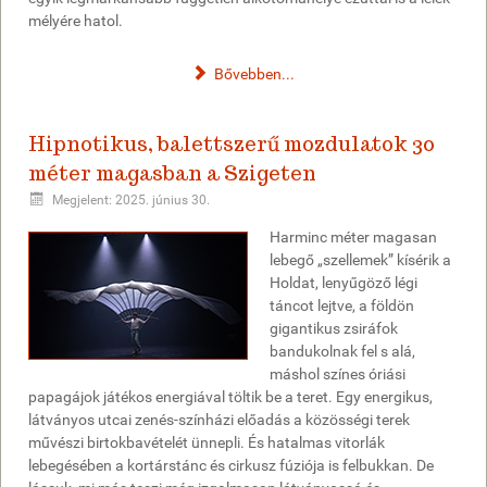
mélyére hatol.
Bővebben...
Hipnotikus, balettszerű mozdulatok 30
méter magasban a Szigeten
Megjelent: 2025. június 30.
Harminc méter magasan
lebegő „szellemek” kísérik a
Holdat, lenyűgöző légi
táncot lejtve, a földön
gigantikus zsiráfok
bandukolnak fel s alá,
máshol színes óriási
papagájok játékos energiával töltik be a teret. Egy energikus,
látványos utcai zenés-színházi előadás a közösségi terek
művészi birtokbavételét ünnepli. És hatalmas vitorlák
lebegésében a kortárstánc és cirkusz fúziója is felbukkan. De