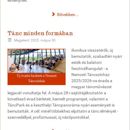
élménynek.
Bővebben...
Tánc minden formában
Megjelent: 2025. május 30.
Ikonikus visszatérők, új
bemutatók, szabadtéri nyári
esték és balatoni
fesztiválhangulat - a
Nemzeti Táncszínház
Új évadot hirdetett a Nemzeti
2025/2026-os évada a
Táncszínház
magyar táncművészet
legjavát vonultatja fel. A május 28-i sajtótájékoztatón a
következő évad bérleteit, kiemelt programjait, valamint a
TáncPark és a keszthelyi Táncpanoráma nyári eseményeit is
bemutatták. A cél: minél többekhez eljuttatni a tánc élményét -
szenvedéllyel, profizmussal, új nézőpontokkal.