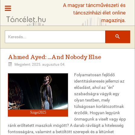
A magyar táncművészeti és
táncszínházi élet online
magazinja.
Keresés
Ahmed Ayed: ...And Nobody Else
Megjelent: 2025. augusztus 04.
Folyamatosan fejlődő
identitáskeresés jellemzi az
előadást, ahol az “én”
szabadságra vágyik egy
olyan testben, mely
túlságosan korlátozottnak
Sziget2025
érződik. Hogyan legyünk
önmagunk a viselt vagy épp
ránk erőltetett maszkok mögött? A darab rávilágít a hitelesség
fontosságára, valamint a betöltött szerepek és a létünket