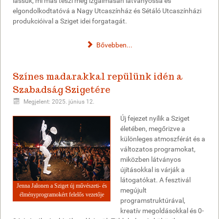
lássuk, mi más teszi még izgalmasan látványossá és
elgondolkodtatóvá a Nagy Utcaszínház és Sétáló Utcaszínházi
produkcióival a Sziget idei forgatagát.
Bővebben...
Színes madarakkal repülünk idén a
Szabadság Szigetére
Megjelent: 2025. június 12.
Új fejezet nyílik a Sziget
életében, megőrizve a
különleges atmoszférát és a
változatos programokat,
miközben látványos
újításokkal is várják a
látogatókat. A fesztivál
Jenna Jalonen a Sziget új művészeti- és
megújult
élményprogramokért felelős vezetője
programstruktúrával,
kreatív megoldásokkal és 0-