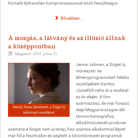
formáló láthatatlan kompromisszumok közti feszültségre.
Bővebben...
A mozgás, a látvány és az illúzió állnak
a középpontban
Megjelent: 2025. július 31.
Jenna Jalonen, a Sziget új
művészeti- és
élményprogramokért felelős
vezetőjeként Kardos
Józseftől vette át a stafétát
az év elején. A finn
származású, de már hosszú
Interjú Jenna Jalonennel, a Sziget új
ideje Magyarországon élő
művészeti vezetőjével
táncos-koreográfus,
előadóművészeti producer
számára a Sziget nem új terep, hisz számos alkalommal lépett
már föl a fesztiválon és segített a táncművészeti programok