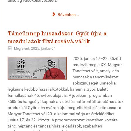
állítólag vasököllel vezetett.
Bővebben...
Táncünnep huszadszor: Győr újra a
mozdulatok fővárosává válik
Megjelent: 2025. június 04.
2025. június 17–22. között
rendezik meg a XX. Magyar
Táncfesztivált, amely idén
nemcsak a táncművészet
sokszínűségét ünnepli a
legkiemelkedőbb hazai alkotókkal, hanem a Győri Balett
fennállásának 45. évfordulóját is. A jubileumi programban
különös hangsúlyt kapnak a vidéki és határontúli tánctársulatok
produkciói.Győr idén nyáron újra megtelik élettel és ritmussal: a
Magyar Táncfesztivál 20. alkalommal várja az érdeklődőket
június 17. és 22. között. A programsorozat keretében kortárs
tánc, néptánc és táncszínházi előadások, szabadtéri