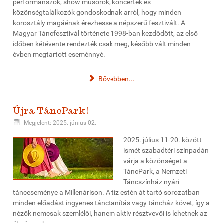
performanszok, show műsorok, koncertek és
közönségtalálkozók gondoskodnak arról, hogy minden
korosztály magáénak érezhesse a népszerű fesztivált. A
Magyar Táncfesztivál története 1998-ban kezdődött, az első
időben kétévente rendezték csak meg, később vált minden
évben megtartott eseménnyé.
Bővebben...
Újra TáncPark!
Megjelent: 2025. június 02.
2025. július 11-20. között
ismét szabadtéri színpadán
várja a közönséget a
TáncPark, a Nemzeti
Táncszínház nyári
tánceseménye a Millenárison. A tíz estén át tartó sorozatban
minden előadást ingyenes tánctanítás vagy táncház követ, így a
nézők nemcsak szemlélői, hanem aktív résztvevői is lehetnek az