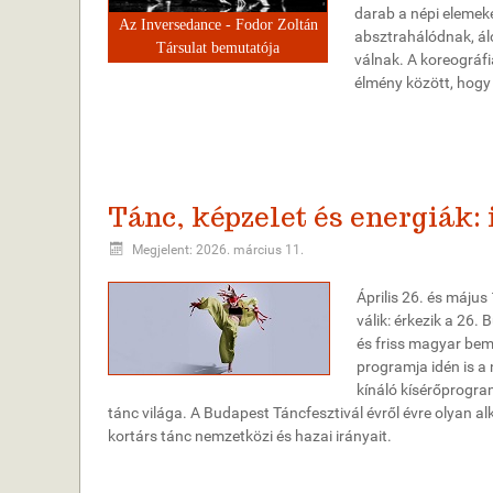
darab a népi elemeke
Az Inversedance - Fodor Zoltán
absztrahálódnak, ál
Társulat bemutatója
válnak. A koreográfi
élmény között, hogy
Tánc, képzelet és energiák: 
Megjelent: 2026. március 11.
Április 26. és máju
válik: érkezik a 26.
és friss magyar bem
programja idén is a
kínáló kísérőprogra
tánc világa. A Budapest Táncfesztivál évről évre olyan 
kortárs tánc nemzetközi és hazai irányait.