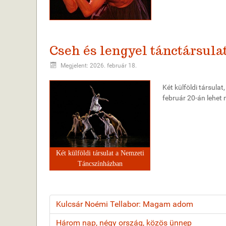
Cseh és lengyel tánctársul
Megjelent: 2026. február 18.
Két külföldi társula
február 20-án lehet
Két külföldi társulat a Nemzeti
Táncszínházban
Kulcsár Noémi Tellabor: Magam adom
Három nap, négy ország, közös ünnep