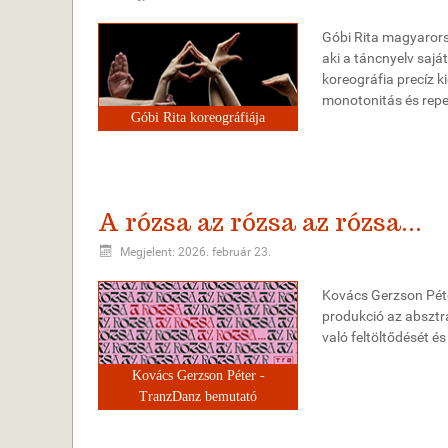
Góbi Rita magyarors
aki a táncnyelv sajá
koreográfia precíz 
monotonitás és repet
Góbi Rita koreográfiája
A rózsa az rózsa az rózsa...
Megjelent: 2026. február 23.
Kovács Gerzson Péte
produkció az absztra
való feltöltődését és
Kovács Gerzson Péter -
TranzDanz bemutató