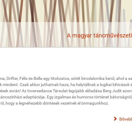
A magyar táncművészeti 
a, Drifter, Félix és Bella egy titokzatos, sötét birodalomba kerül, ahol a s
k mindent. Csak akkor juthatnak haza, ha helytállnak a logikai kihívások 
ések során! Az Inversedance Társulat legújabb előadása Berg Judit azo
 táncszínházi adaptációja. Egy izgalmas és humoros történet bátorságról
rról, hogy a legnehezebb döntések vezetnek el önmagunkhoz.
Bővebb