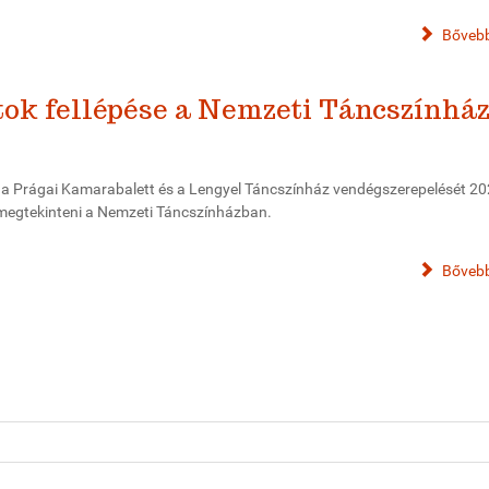
Bővebb
atok fellépése a Nemzeti Táncszínhá
t, a Prágai Kamarabalett és a Lengyel Táncszínház vendégszerepelését 20
 megtekinteni a Nemzeti Táncszínházban.
Bővebb