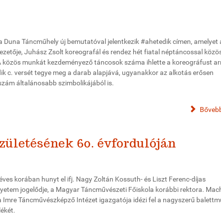
a Duna Táncműhely új bemutatóval jelentkezik #ahetedik címen, amelyet 
ezetője, Juhász Zsolt koreografál és rendez hét fiatal néptáncossal közö
közös munkát kezdeményező táncosok száma ihlette a koreográfust ar
dik c. versét tegye meg a darab alapjává, ugyanakkor az alkotás erősen
 szám általánosabb szimbolikájából is.
Bővebb
születésének 60. évfordulóján
ves korában hunyt el ifj. Nagy Zoltán Kossuth- és Liszt Ferenc-díjas
yetem jogelődje, a Magyar Táncművészeti Főiskola korábbi rektora. Mac
a Imre Táncművészképző Intézet igazgatója idézi fel a nagyszerű balett
lékét.