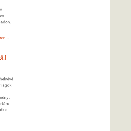
é
yes
padon.
en...
vál
óhelyévé
világok
lményt
rtárs
zák a