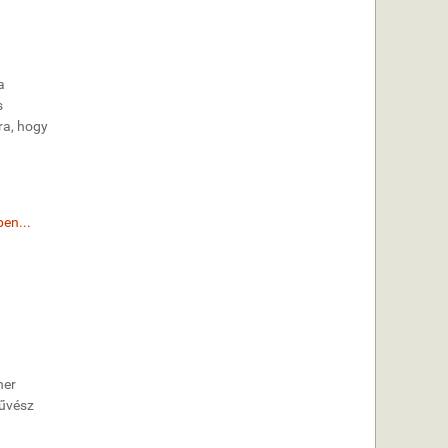
a
s
ra, hogy
en...
her
művész