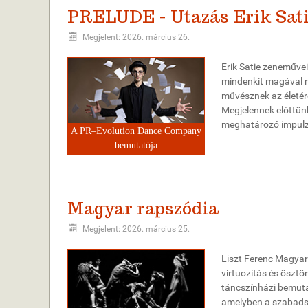
PRELUDE - Utazás Erik Sati
Megjelent: 2026. március 26.
Erik Satie zeneművei
mindenkit magával r
művésznek az életér
Megjelennek előttün
meghatározó impulzu
A PR–Evolution Dance Company
bemutatója
Magyar rapszódia
Megjelent: 2026. március 25.
Liszt Ferenc Magyar 
virtuozitás és ösztö
táncszínházi bemutat
amelyben a szabadsá