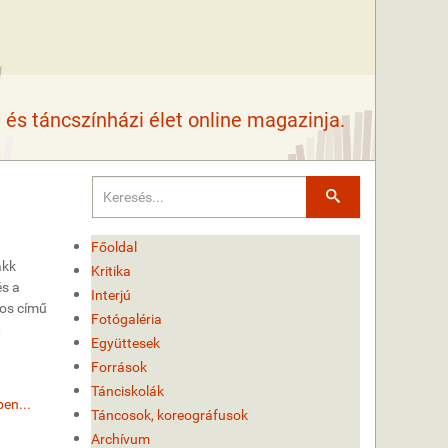
és táncszínházi élet online magazinja.
Keresés
Főoldal
akk
Kritika
és a
Interjú
nos című
Fotógaléria
,
Együttesek
Források
Tánciskolák
en...
Táncosok, koreográfusok
Archívum