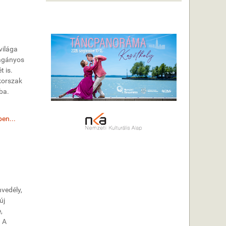
világa
magányos
 is.
korszak
ba.
en...
nvedély,
új
,
. A