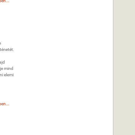
en...
e
ténetét.
ajd
je mind
ni elemi
en...