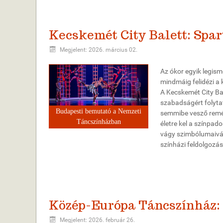
Kecskemét City Balett: Spa
Megjelent: 2026. március 02.
Az ókor egyik legis
mindmáig felidézi a 
A Kecskemét City Ba
szabadságért folytat
Budapesti bemutató a Nemzeti
semmibe vesző remén
Táncszínházban
életre kel a színpad
vágy szimbólumaivá v
színházi feldolgozá
Közép-Európa Táncszínház:
Megjelent: 2026. február 26.