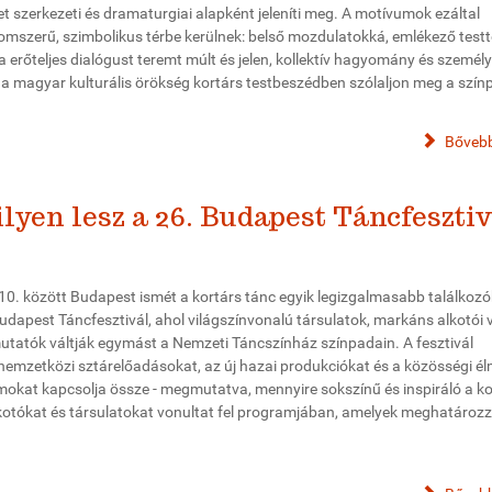
t szerkezeti és dramaturgiai alapként jeleníti meg. A motívumok ezáltal
omszerű, szimbolikus térbe kerülnek: belső mozdulatokká, emlékező testt
a erőteljes dialógust teremt múlt és jelen, kollektív hagyomány és személ
 a magyar kulturális örökség kortárs testbeszédben szólaljon meg a szín
Bővebb
ilyen lesz a 26. Budapest Táncfeszti
s 10. között Budapest ismét a kortárs tánc egyik legizgalmasabb találkoz
 Budapest Táncfesztivál, ahol világszínvonalú társulatok, markáns alkotói 
utatók váltják egymást a Nemzeti Táncszínház színpadain. A fesztivál
 nemzetközi sztárelőadásokat, az új hazai produkciókat és a közösségi é
mokat kapcsolja össze - megmutatva, mennyire sokszínű és inspiráló a ko
alkotókat és társulatokat vonultat fel programjában, amelyek meghatároz