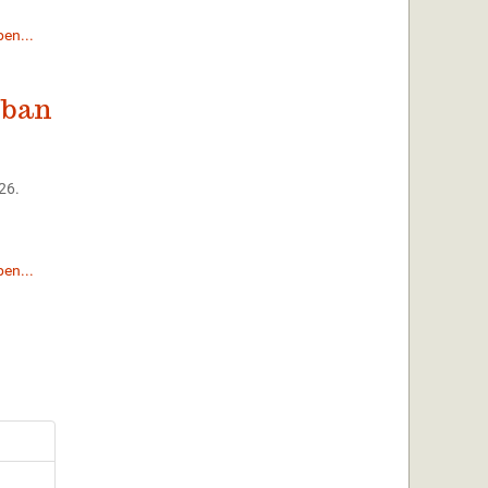
en...
zban
26.
en...