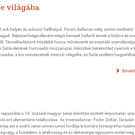
e világába
t sok helyen és sokszor hallhatjuk. Finom dallamai mély, szinte meditatív 
agad. Népszerűsége ellenére mégis keveset hallunk ennek a különc és 
ől. Táncelőadásunk közelebb hozza művészetét és inspiráló személyiségét
k Satie életének fontosabb mozzanatai, miközben betekintést nyerünk a 
saiba, a kor művészeinek intenzív világába, és Satie szellemi hagyatéká
Bővebb
rapszódiái a 19. századi magyar zenei identitás sűrített lenyomatai: sze
nös erő elementáris találkozása. Az Inversedance - Fodor Zoltán Társulat 
ója ezt a sodró zenei univerzumot fordítja le kortárs koreográfiai nyelvre
gvágy, a küzdelem, a játékosság és az életenergia egyszerre szólal meg