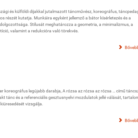
zági és külföldi díjakkal jutalmazott táncművész, koreográfus, táncpeda
tos részét kutatja. Munkáira egyként jellemző a bátor kísérletezés és a
kidolgozottsága. Stílusát meghatározza a geometria, a minimalizmus, a
íció, valamint a redukcióra való törekvés.
Bővebb
r koreográfus legújabb darabja, A rózsa az rózsa az rózsa … című táncs
kt tánc és a referenciális gesztusnyelvi mozdulatok jellé válását, tartal
 kiüresedését vizsgálja.
Bővebb