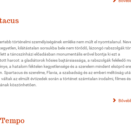
Bővebb
rtacus
mertebb történelmi személyiségének emléke nem múlt el nyomtalanul. Nev
kegyetlen, kilátástalan sorsukba bele nem törődő, lázongó rabszolgák tör
lett a táncszínházi előadásban monumentális erővel bontja ki ezt a
ott harcot: a gladiátorok hősies bajtársiassága, a rabszolgák feléledő m
ye, a hatalom féktelen kegyetlensége és a szerelem mindent elsöprő ere
on. Spartacus és szerelme, Flavia, a szabadság és az emberi méltóság utá
áltak az elmúlt évtizedek során a történet számtalan irodalmi, filmes és
sának köszönhetően.
Bővebb
 Tempo