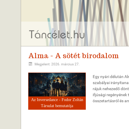
Alma - A sötét birodalom
Megjelent: 2026. március 27.
Egy nyári délután Alm
szabályai irányítana
rájuk nehezedő dönt
ifjúsági regényének
Az Inversedance - Fodor Zoltán
összetartásról és a
Társulat bemutatója