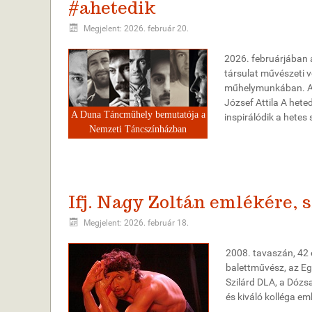
#ahetedik
Megjelent: 2026. február 20.
2026. februárjában 
társulat művészeti v
műhelymunkában. A 
József Attila A hete
A Duna Táncműhely bemutatója a
inspirálódik a hetes
Nemzeti Táncszínházban
Ifj. Nagy Zoltán emlékére, 
Megjelent: 2026. február 18.
2008. tavaszán, 42 é
balettművész, az Eg
Szilárd DLA, a Dózs
és kiváló kolléga em