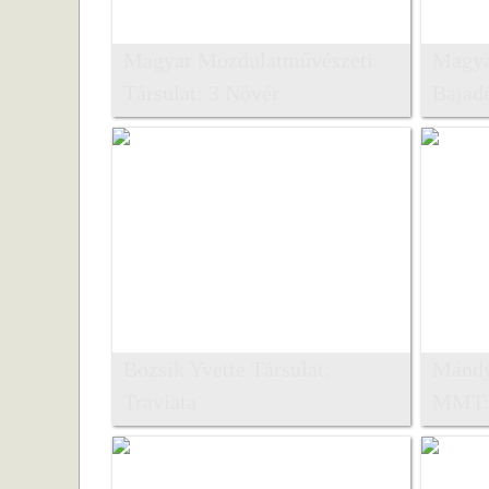
Magyar Mozdulatművészeti
Magya
Társulat: 3 Nővér
Bajad
Bozsik Yvette Társulat:
Mándy 
Traviata
MMT: 