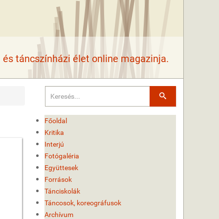
és táncszínházi élet online magazinja.
Keresés
Főoldal
Kritika
Interjú
Fotógaléria
Együttesek
Források
Tánciskolák
Táncosok, koreográfusok
Archívum