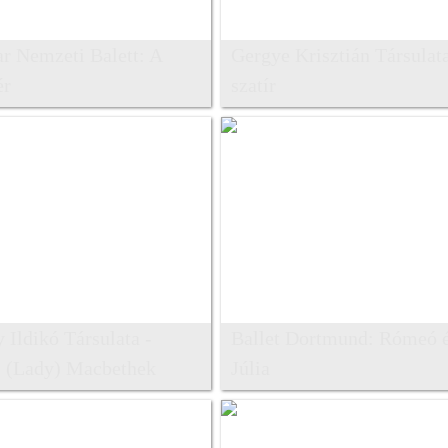
r Nemzeti Balett: A
Gergye Krisztián Társulat
ér
szatír
Ildikó Társulata -
Ballet Dortmund: Rómeó 
(Lady) Macbethek
Júlia