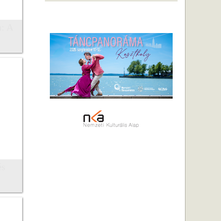
a: A
és