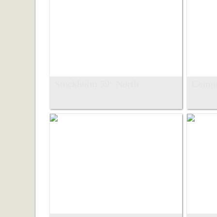
Stockholm 59° North
Compa