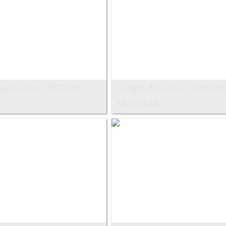
gnie Thor: D'Orient
Gergye Krisztián Társulat
Melankólia