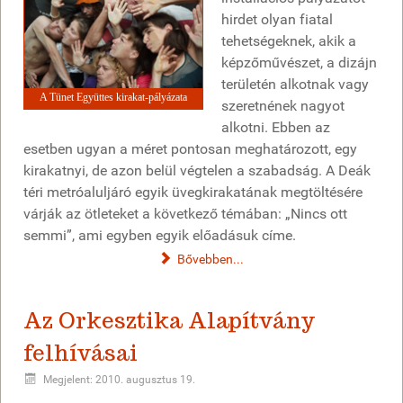
hirdet olyan fiatal
tehetségeknek, akik a
képzőművészet, a dizájn
területén alkotnak vagy
A Tünet Együttes kirakat-pályázata
szeretnének nagyot
alkotni. Ebben az
esetben ugyan a méret pontosan meghatározott, egy
kirakatnyi, de azon belül végtelen a szabadság. A Deák
téri metróaluljáró egyik üvegkirakatának megtöltésére
várják az ötleteket a következő témában: „Nincs ott
semmi”, ami egyben egyik előadásuk címe.
Bővebben...
Az Orkesztika Alapítvány
felhívásai
Megjelent: 2010. augusztus 19.