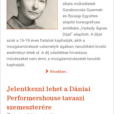
általa működtetett
Garabonciás Gyermek-
és Ifjúsági Együttes
alapító koreográfusa
emlékére „Vadady Ágnes
Díjat” alapított. A díjat
azok a 16-18 éves fiatalok kaphatják, akik a
mozgásművészet valamelyik ágában, tanulóként kiváló
eredményt értek el. A díj odaítélése hívatásos
művészeket nem érint, a mozgásművészetet tanulók
kaphatják.
Bővebben...
Jelentkezni lehet a Dániai
Performershouse tavaszi
szemeszterére