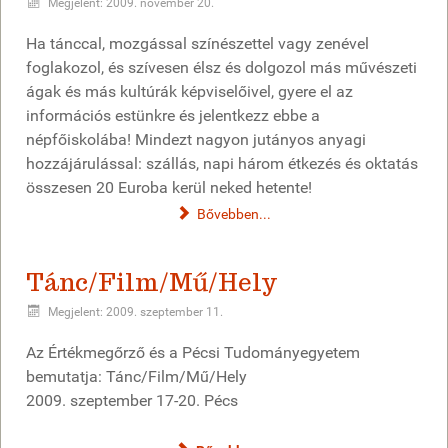
Megjelent: 2009. november 20.
Ha tánccal, mozgással színészettel vagy zenével
foglakozol, és szívesen élsz és dolgozol más művészeti
ágak és más kultúrák képviselőivel, gyere el az
információs estünkre és jelentkezz ebbe a
népfőiskolába! Mindezt nagyon jutányos anyagi
hozzájárulással: szállás, napi három étkezés és oktatás
összesen 20 Euroba kerül neked hetente!
Bővebben...
Tánc/Film/Mű/Hely
Megjelent: 2009. szeptember 11.
Az Értékmegőrző és a Pécsi Tudományegyetem
bemutatja: Tánc/Film/Mű/Hely
2009. szeptember 17-20. Pécs