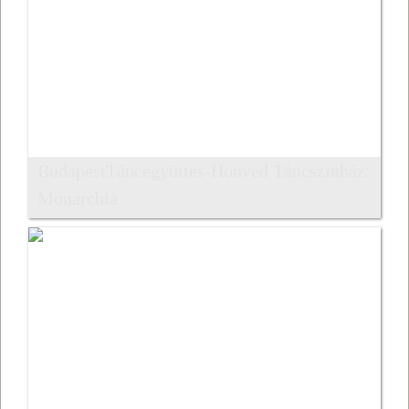
BudapestTáncegyüttes-Honvéd Táncszínház:
Monarchia