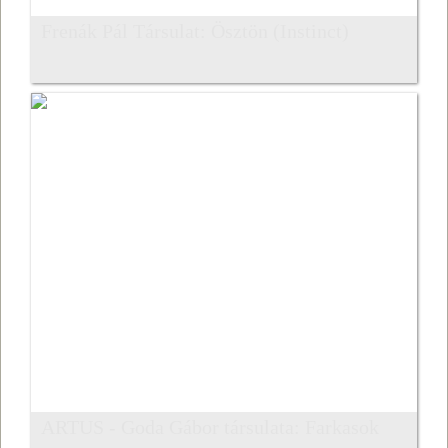
Frenák Pál Társulat: Ösztön (Instinct)
ARTUS - Goda Gábor társulata: Farkasok