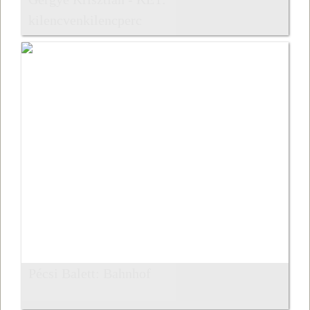
kilencvenkilencperc
Pécsi Balett: Bahnhof