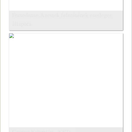
Fortedanse:A testek felszínének esetleges
állapota
Gergye Krisztián - KET: